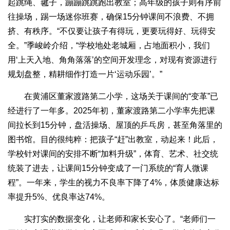
起跳绳、毽子，蹦蹦跳跳跑出教室；高年级的孩子则有序前
往操场，踢一场迷你班赛，确保15分钟课间不浪费、不拥
挤、有秩序。“不仅要让孩子有得玩，更要玩得好、玩得安
全。”季峻岭介绍，“学校地处老城厢，占地面积小，我们
用‘上天入地、角角落落’的空间开发理念，对现有资源进行
规划盘整，精耕细作打造一片‘运动乐园’。”
在黄浦区董家渡路第二小学，这场关于课间的“变革”已
经进行了一年多。2025年初，董家渡路第二小学率先把课
间拉长到15分钟，盘活操场、屋顶的乒乓房，甚至角落里的
图书馆。目的很纯粹：把孩子“赶”出教室，动起来！此后，
学校针对课间的安排不断“加料升级”，体育、艺术、社交统
统装了进去，让课间15分钟变成了一门系统的“育人微课
程”。一年来，学生的视力不良率下降了4%，体质健康达标
率提升5%、优良率达74%。
实打实的数据变化，让老师和家长安心了。“老师们一