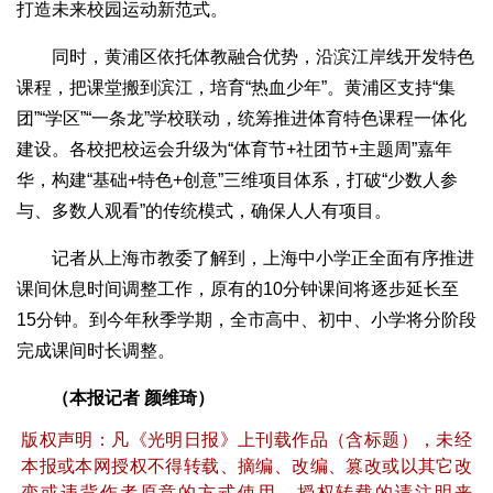
打造未来校园运动新范式。
同时，黄浦区依托体教融合优势，沿滨江岸线开发特色
课程，把课堂搬到滨江，培育“热血少年”。黄浦区支持“集
团”“学区”“一条龙”学校联动，统筹推进体育特色课程一体化
建设。各校把校运会升级为“体育节+社团节+主题周”嘉年
华，构建“基础+特色+创意”三维项目体系，打破“少数人参
与、多数人观看”的传统模式，确保人人有项目。
记者从上海市教委了解到，上海中小学正全面有序推进
课间休息时间调整工作，原有的10分钟课间将逐步延长至
15分钟。到今年秋季学期，全市高中、初中、小学将分阶段
完成课间时长调整。
（本报记者 颜维琦）
版权声明：凡《光明日报》上刊载作品（含标题），未经
本报或本网授权不得转载、摘编、改编、篡改或以其它改
变或违背作者原意的方式使用，授权转载的请注明来