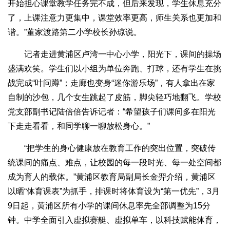
开始担心课堂教学任务完不成，但后来发现，学生休息充分
了，上课注意力更集中，课堂效率更高，师生关系也更加和
谐。”董家渡路第二小学校长孙琼说。
记者走进黄浦区卢湾一中心小学，阳光下，课间的操场
盛满欢笑。学生们以小组为单位奔跑、打球，还有学生在挑
战完成“叶问蹲”；走廊也变身“迷你游乐场”，有人拿出在家
自制的沙包，几个女生跳起了皮筋，脚尖轻巧地翻飞。学校
党支部副书记陆倍倍告诉记者：“希望孩子们课间多在阳光
下走走看看，和同学聊一聊放松身心。”
“把学生的身心健康放在教育工作的突出位置，突破传
统课间的痛点、难点，让校园的每一段时光、每一处空间都
成为育人的载体。”黄浦区教育局副局长金羿介绍，黄浦区
以晒“体育课表”为抓手，排课时将体育设为“第一优先”，3月
9日起，黄浦区所有小学的课间休息率先全部调整为15分
钟。中学全面引入虚拟赛艇、虚拟单车，以科技赋能体育，