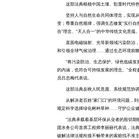
这部法典根植中国土壤、彰显时代特色
坚持人与自然生命共同体理念，实现从
变；尊重自然规律，强调生态修复“实行自
合”理念、“天人合一”的中华传统文化意蕴
直面电磁辐射、光等新领域污染防治，
和引领全球气候治理……通过生态环境前
“将污染防治、生态保护、绿色低碳发展
的内涵，也符合可持续发展的理念。”全程
员吕忠梅代表说。
这部法典反映人民意愿、系统规范协调
从解决老百姓“家门口”的环境问题，到
规定科学选择绿化树种草种……守护公众
“法典承载着基层环保从业者的殷切期盼
团水务公司首席工程师李丽丽代表说，法
破解法律法规衔接不畅带来的索赔找不准