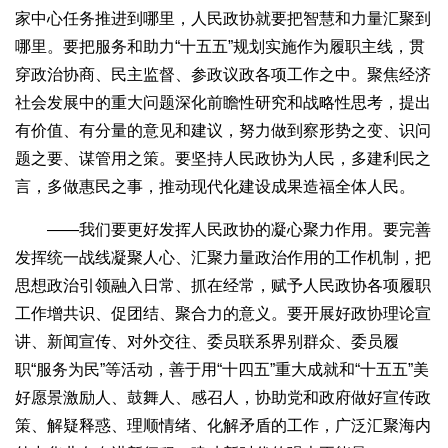
家中心任务推进到哪里，人民政协就要把智慧和力量汇聚到
哪里。要把服务和助力“十五五”规划实施作为履职主线，贯
穿政治协商、民主监督、参政议政各项工作之中。聚焦经济
社会发展中的重大问题深化前瞻性研究和战略性思考，提出
有价值、有分量的意见和建议，努力做到察形势之变、识问
题之要、谋管用之策。要坚持人民政协为人民，多建利民之
言，多做惠民之事，推动现代化建设成果造福全体人民。
——我们要更好发挥人民政协的凝心聚力作用。要完善
发挥统一战线凝聚人心、汇聚力量政治作用的工作机制，把
思想政治引领融入日常、抓在经常，赋予人民政协各项履职
工作增共识、促团结、聚合力的意义。要开展好政协理论宣
讲、新闻宣传、对外交往、委员联系界别群众、委员履
职“服务为民”等活动，善于用“十四五”重大成就和“十五五”美
好愿景激励人、鼓舞人、感召人，协助党和政府做好宣传政
策、解疑释惑、理顺情绪、化解矛盾的工作，广泛汇聚海内