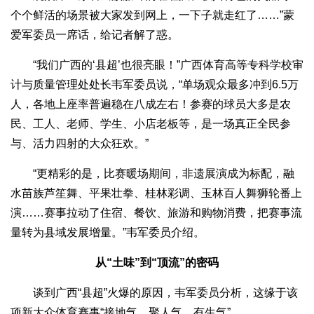
个个鲜活的场景被大家发到网上，一下子就走红了……”蒙
爱军委员一席话，给记者解了惑。
“我们广西的‘县超’也很亮眼！”广西体育高等专科学校审
计与质量管理处处长韦军委员说，“单场观众最多冲到6.5万
人，各地上座率普遍稳在八成左右！参赛的球员大多是农
民、工人、老师、学生、小店老板等，是一场真正全民参
与、活力四射的大众狂欢。”
“更精彩的是，比赛暖场期间，非遗展演成为标配，融
水苗族芦笙舞、平果壮拳、桂林彩调、玉林百人舞狮轮番上
演……赛事拉动了住宿、餐饮、旅游和购物消费，把赛事流
量转为县域发展增量。”韦军委员介绍。
从“土味”到“顶流”的密码
谈到广西“县超”火爆的原因，韦军委员分析，这缘于该
项新大众体育赛事“接地气、聚人气、有生气”。