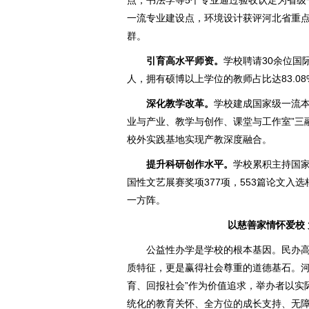
点，书法学等5个专业通过验收认定为省级
一流专业建设点，环境设计获评河北省重点
群。
引育高水平师资。
学校聘请30余位国
人，拥有硕博以上学位的教师占比达83.08
深化教学改革。
学校建成国家级一流本
业与产业、教学与创作、课堂与工作室”三
校外实践基地实现产教深度融合。
提升科研创作水平。
学校累积主持国家
国性文艺展赛奖项377项，553篇论文入
一方阵。
以慈善家情怀爱校
公益性办学是学校的根本基因。民办
质特征，更是赢得社会尊重的道德基石。河
育、回报社会”作为价值追求，举办者以实
统化的教育关怀、全方位的成长支持、无障