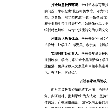
打造诗意校园环境。
针对艺术教育重
的问题，学校提出“校园即美术馆、环境即
园、党史馆、雕塑园构成“一园一馆多廊”文
塑专业师生亲手打磨红色主题雕像作品，
绘就特色墙绘，将专业技能转化为校园文
构建通识教育体系。
学校开设“中国文
术设计，让学生在“感受美、欣赏美、创造
实现时时处处育人。
学校每年举办校园
迎新晚会、学成礼等50余个品牌活动；学
业精湛，更具深厚人文底蕴和卓越审美素养
气、有情怀、有品位”。
以社会家格局管校
面对高等教育资源配置不均衡、治理结
角、实证精神、批判思维”为方法论，坚持“
体共治、产教深度融合、国际双向互鉴的开