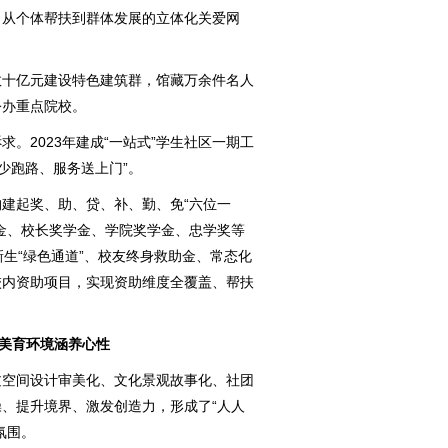
、从个体帮扶到群体发展的立体化关爱网
数十亿元建设特色建筑群，馆藏万余件名人
公办重点院校。
求。2023年建成“一站式”学生社区一期工
生少跑路、服务送上门”。
建起奖、助、贷、补、勤、免“六位一
金、校长奖学金、学院奖学金、忠学奖等
新生“绿色通道”、校友终身救助金、常态化
校内资助项目，实现资助维度全覆盖、帮扶
 美育环境涵养心性
过空间设计审美化、文化景观故事化、社团
、提升境界、激发创造力，形成了“人人
氛围。