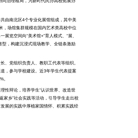
协同治理格局，为新时代民办高校拓展办
共由南北区4个专业化展馆组成，其中美
米，场馆集群规模在国内艺术类高校中位
展览空间向“美术馆+”育人模式、“展、
转型，构建沉浸式现场教学、全链条激励
校长、党组织负责人、教职工代表等组织。
道，参与学校建设。近3年学生代表提案
4%。
理性辩论，培养学生“认识世界、改造世
“返家乡”社会实践等活动，引导学生走出校
方发展的实践中厚植家国情怀、积累实践经