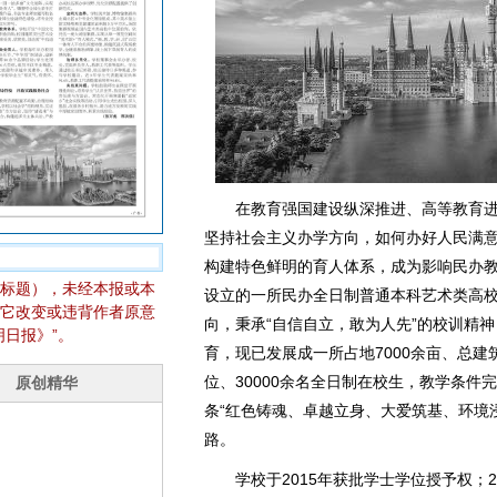
在教育强国建设纵深推进、高等教育
坚持社会主义办学方向，如何办好人民满
构建特色鲜明的育人体系，成为影响民办
标题），未经本报或本
设立的一所民办全日制普通本科艺术类高
它改变或违背作者原意
向，秉承“自信自立，敢为人先”的校训精
日报》”。
育，现已发展成一所占地7000余亩、总建
位、30000余名全日制在校生，教学条件
条“红色铸魂、卓越立身、大爱筑基、环境
路。
学校于2015年获批学士学位授予权；