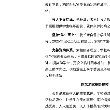
教育本真，构建起从物质资助到精神滋养
络。
投入不设红线。
学校举办者累计投入
书画雕塑供学生临摹鉴赏，硬件条件比肩
坚持“学生至上”。
校长亲自督办学生诉
程，2025年启动二期工程建设，实现“学
完善资助体系。
紧扣服务理念，学校构
体”的完善资助体系，不仅囊括国家奖助学
近20项奖助学金，更设立临时困难补助、
勤工助学岗位、伤残退役士兵学费减免等
人群无遗漏。
以艺术家视野建校
美育是立德树人的重要载体。学校通
活动品牌化，让学生在美的环境中陶冶情操
感受美、人人创造美、人人传播美”的浓厚