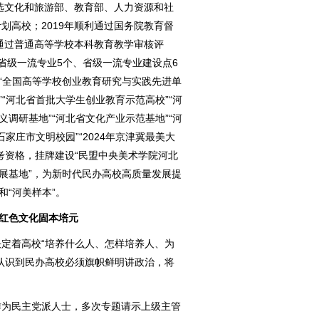
入选文化和旅游部、教育部、人力资源和社
划高校；2019年顺利通过国务院教育督
年通过普通高等学校本科教育教学审核评
省级一流专业5个、省级一流专业建设点6
”“全国高等学校创业教育研究与实践先进单
”“河北省首批大学生创业教育示范高校”“河
义调研基地”“河北省文化产业示范基地”“河
石家庄市文明校园”“2024年京津冀最美大
考资格，挂牌建设“民盟中央美术学院河北
发展基地”，为新时代民办高校高质量发展提
和“河美样本”。
 红色文化固本培元
定着高校“培养什么人、怎样培养人、为
认识到民办高校必须旗帜鲜明讲政治，将
作为民主党派人士，多次专题请示上级主管