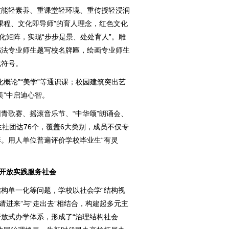
技能轻素养、重课堂轻环境、重传授轻浸润
课程、文化即导师”的育人理念，红色文化
化矩阵，实现“步步是景、处处育人”。雕
书法专业师生题写校名牌匾，绘画专业师生
化符号。
化概论”“美学”等通识课；校园建筑突出艺
美”中启迪心智。
青歌赛、摇滚音乐节、“中华颂”朗诵会、
生社团达76个，覆盖6大类别，成员不仅专
。用人单位普遍评价学校毕业生“有灵
 开放实践服务社会
构单一化等问题，学校以社会学“结构视
请进来”与“走出去”相结合，构建起多元主
放式办学体系，形成了“治理结构社会