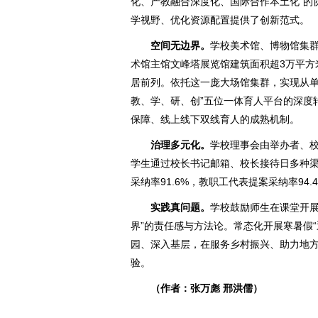
化、产教融合深度化、国际合作本土化”的
学视野、优化资源配置提供了创新范式。
空间无边界。
学校美术馆、博物馆集群
术馆主馆文峰塔展览馆建筑面积超3万平方
居前列。依托这一庞大场馆集群，实现从单一
教、学、研、创”五位一体育人平台的深度
保障、线上线下双线育人的成熟机制。
治理多元化。
学校理事会由举办者、
学生通过校长书记邮箱、校长接待日多种渠
采纳率91.6%，教职工代表提案采纳率94.
实践真问题。
学校鼓励师生在课堂开展
界”的责任感与方法论。常态化开展寒暑假
园、深入基层，在服务乡村振兴、助力地
验。
（作者：张万彪 邢洪儒）