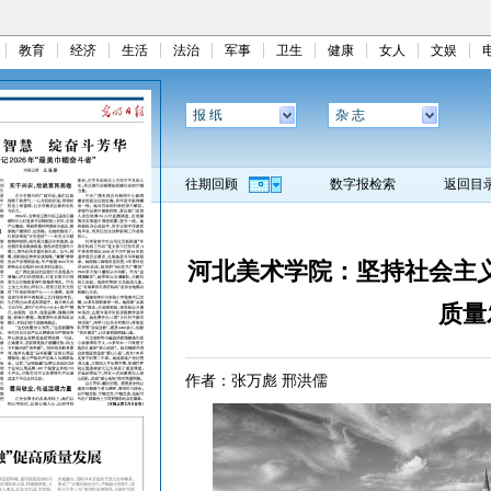
教育
经济
生活
法治
军事
卫生
健康
女人
文娱
报 纸
杂 志
往期回顾
数字报检索
返回目
河北美术学院：坚持社会主义办
质量
作者：张万彪 邢洪儒