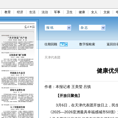
教育
经济
生活
法治
军事
卫生
健康
女人
文娱
报 纸
杂 志
往期回顾
数字报检索
返回目
天津代表团
健康优
作者：本报记者 王美莹 吕慎
【开放日聚焦】
3月6日，在天津代表团开放日上，民生
《2025—2026亚洲最具幸福感城市50