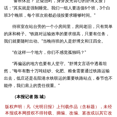
“备班休息？”正疑惑时，身穿反光背心的舒博文接了
话：“其实就是强制睡觉。我们一组人要连值6个班，3个白
班3个晚班，每个班次前都必须按要求睡够时间。”
待班室在站台旁的一个小房间里，房间老旧，只有简单
的床和椅子。“铁路对运输效率的要求很高，只要有任务，
我们就要随时出动。”当晚待班的人是舒博文和汪四全。
“在这样一个地方，你们不感觉孤独吗？”
“再偏远的地方也要有人坚守。”舒博文言语中透着坦
然，“每年有数十万吨硅砂、化肥、粮食需要通过铁路运输
出去，低庄还是岳阳港水铁联运的重要铁路站点，春节也不
能停，我们肩上的责任很重。”
（本报记者 陈 城）
版权声明：凡《光明日报》上刊载作品（含标题），未经
本报或本网授权不得转载、摘编、改编、篡改或以其它改