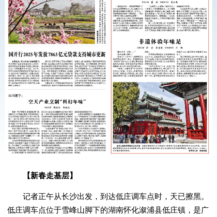
【新春走基层】
记者正午从长沙出发，到达低庄调车点时，天已擦黑。
低庄调车点位于雪峰山脚下的湖南怀化溆浦县低庄镇，是广