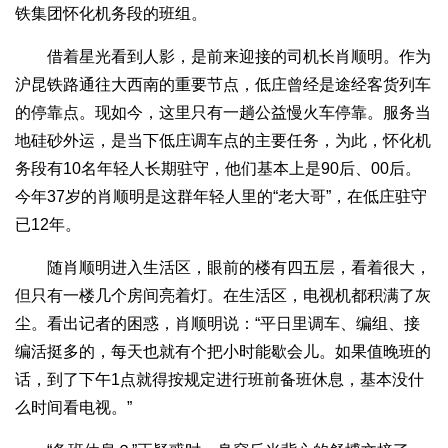
铁集团怀化机务段的班组。
借着星光看到人影，是前来迎接的司机长肖顺明。作为
沪昆铁路通往大西南的重要节点，低庄曾经是途经客货列车
的停靠点。现如今，这里只有一趟公益慢火车停靠。服务当
地硅砂外运，是当下低庄调车点的主要任务，为此，怀化机
务段有10名年轻人长期驻守，他们基本上是90后、00后。
今年37岁的肖顺明是这群年轻人里的“老大哥”，在低庄驻守
已12年。
随肖顺明进入生活区，眼前的楼有四五层，看着很大，
但只有一楼几个房间亮着灯。在生活区，电视机都积满了灰
尘。看出记者的困惑，肖顺明说：“平日里调车、编组、接
编活挺多的，每天也就有个把小时能歇会儿。如果值晚班的
话，到了下午1点就得按规定进行班前备班休息，基本没什
么时间看电视。”