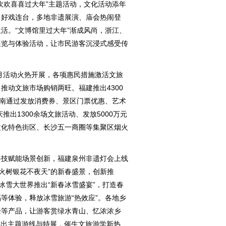
欢喜喜过大年”主题活动，文化活动添年
、好戏连台，多地非遗展演、庙会热闹登
活。“文博馆里过大年”渐成风尚，浙江、
展览与体验活动，让市民游客沉浸式感受传
月活动火热开展，各项惠民措施激活文旅
推动文旅市场购销两旺。福建推出4300
湖南通过发放消费券、景区门票优惠、艺术
推出1300余场文旅活动、发放5000万元
文化特色街区、长沙五一商圈等集聚区烟火
技赋能场景创新，福建泉州非遗灯会上线
“火树银花不夜天”的新春盛景，创新推
滨冰雪大世界推出“新春冰雪盛宴”，打造春
等体验，释放冰雪旅游“热效应”。各地乡
验等产品，让游客赏绿水青山、忆浓浓乡
推出主题游线与特展，催生文旅游学新热