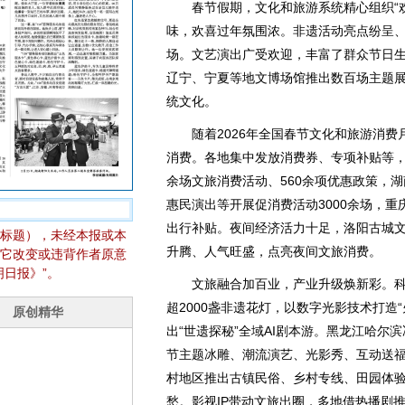
春节假期，文化和旅游系统精心组织“欢
味，欢喜过年氛围浓。非遗活动亮点纷呈
场。文艺演出广受欢迎，丰富了群众节日生
辽宁、宁夏等地文博场馆推出数百场主题
统文化。
随着2026年全国春节文化和旅游消费
消费。各地集中发放消费券、专项补贴等，
余场文旅消费活动、560余项优惠政策，
惠民演出等开展促消费活动3000余场，重庆
出行补贴。夜间经济活力十足，洛阳古城
标题），未经本报或本
升腾、人气旺盛，点亮夜间文旅消费。
它改变或违背作者原意
日报》”。
文旅融合加百业，产业升级焕新彩。科
超2000盏非遗花灯，以数字光影技术打造
出“世遗探秘”全域AI剧本游。黑龙江哈尔
节主题冰雕、潮流演艺、光影秀、互动送福
村地区推出古镇民俗、乡村专线、田园体
愁。影视IP带动文旅出圈，多地借热播剧