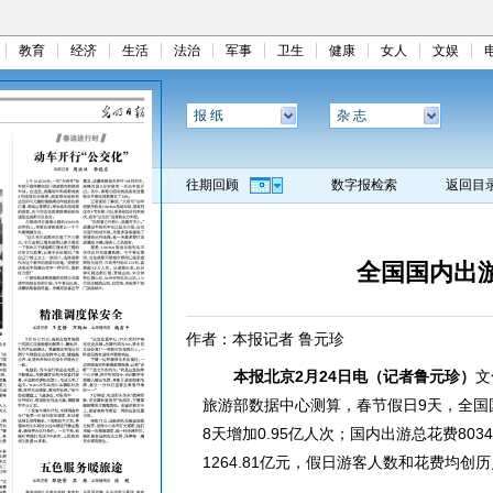
教育
经济
生活
法治
军事
卫生
健康
女人
文娱
报 纸
杂 志
往期回顾
数字报检索
返回目
全国国内出游
作者：本报记者 鲁元珍
本报北京2月24日电（记者鲁元珍）
文
旅游部数据中心测算，春节假日9天，全国国
8天增加0.95亿人次；国内出游总花费8034
1264.81亿元，假日游客人数和花费均