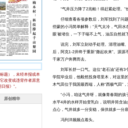
“气井压力降了2兆帕！得赶紧处理。”
仔细查看各项参数后，刘军找到了问题所
些蒙的小冯简单解释：“天气太冷，气田水
眼’被堵住，一下子喘不上气，油压自然就下
说完，刘军立刻动手处理。清理油嘴、
后，阿克1-2井终于重新“撒起欢来”。源
千家万户奔腾而去。
刘军长舒一口气。这位“老石油”还有3个
标题），未经本报或本
学院毕业后，他毅然投身塔里木，对这里
它改变或违背作者原意
木气田位于我国最西端，人称“西极气田”，
日报》”。
“小冯，咱这气井呀，就像青春期的孩子
水平4井的水样开始变乳白，说明井筒含油
点心，气井就多一分安稳，保供就多一分底
冯列洋频频点着头。