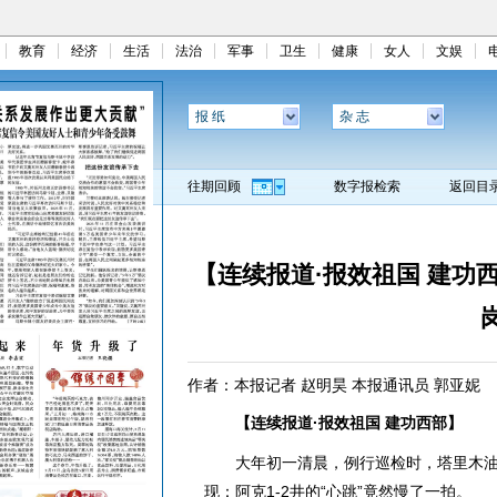
教育
经济
生活
法治
军事
卫生
健康
女人
文娱
报 纸
杂 志
往期回顾
数字报检索
返回目
【连续报道·报效祖国 建功
作者：本报记者 赵明昊 本报通讯员 郭亚妮
【连续报道·报效祖国 建功西部】
大年初一清晨，例行巡检时，塔里木油
现：阿克1-2井的“心跳”竟然慢了一拍。