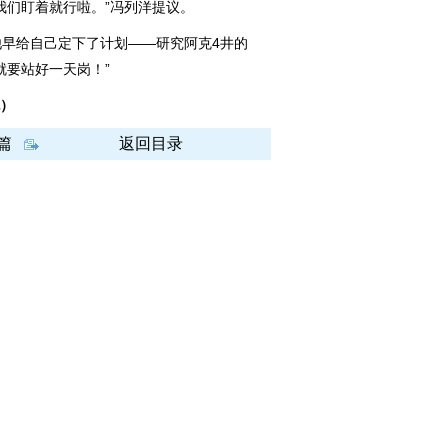
们盯着就行啦。”冯列洋提议。
给自己定下了计划——研究阿克4井的
就要站好一天岗！”
妮）
篇
返回目录