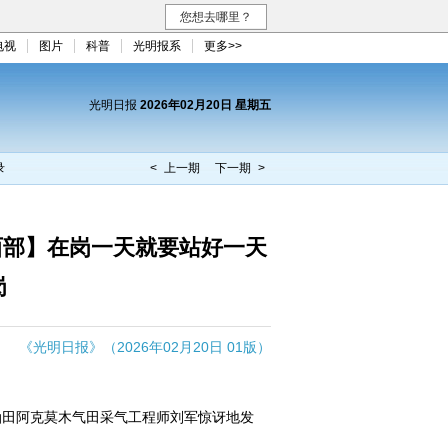
您想去哪里？
电视
图片
科普
光明报系
更多>>
光明日报
2026年02月20日 星期五
录
< 上一期
下一期 >
西部】在岗一天就要站好一天
岗
《光明日报》（2026年02月20日 01版）
田阿克莫木气田采气工程师刘军惊讶地发