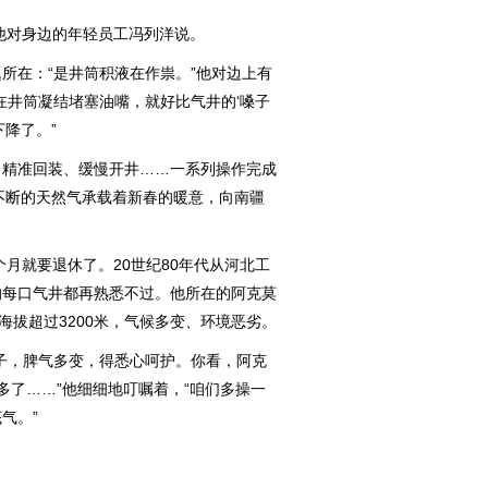
他对身边的年轻员工冯列洋说。
在：“是井筒积液在作祟。”他对边上有
在井筒凝结堵塞油嘴，就好比气井的‘嗓子
降了。”
精准回装、缓慢开井……一系列操作完成
源不断的天然气承载着新春的暖意，向南疆
月就要退休了。20世纪80年代从河北工
的每口气井都再熟悉不过。他所在的阿克莫
海拔超过3200米，气候多变、环境恶劣。
，脾气多变，得悉心呵护。你看，阿克
多了……”他细细地叮嘱着，“咱们多操一
气。”