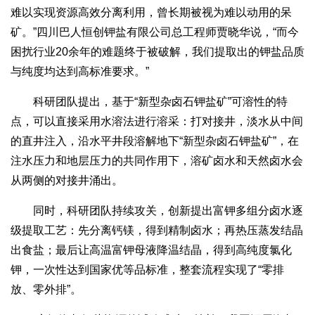
难以实现资源高效分离利用，曾长期被视为难以动用的呆
矿。”四川巴人恒创钾盐有限公司总工程师贾晓华说，“而今
困扰行业20余年的难题终于被破解，我们提取出的钾盐品质
与纯度均达到高标准要求。”
科研团队提出，基于“新型杂卤石钾盐矿”可溶性的特
点，可以直接采用水溶法进行溶采：打对接井，淡水从中间
的直井注入，沿水平井段溶解地下“新型杂卤石钾盐矿”，在
注水压力和地层压力的共同作用下，溶矿卤水和天然卤水会
从两侧的对接井涌出。
同时，科研团队持续攻关，创新提出富钾多组分卤水逐
级提取工艺：先分离钙镁，得到精制卤水；再热压蒸发结晶
出食盐；最后让高温富钾母液降温结晶，得到高纯度氯化
钾，一次性达到国家优等品标准，整套流程实现了“零排
放、零外排”。