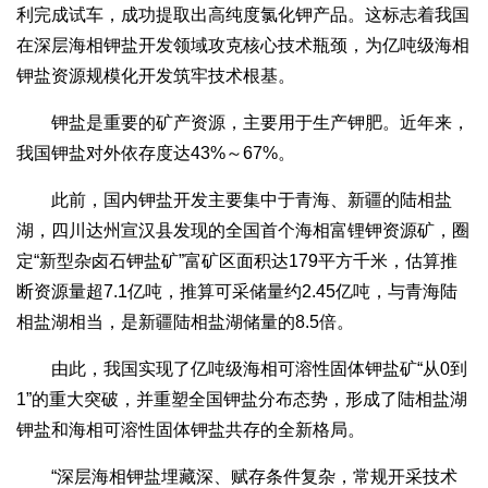
利完成试车，成功提取出高纯度氯化钾产品。这标志着我国
在深层海相钾盐开发领域攻克核心技术瓶颈，为亿吨级海相
钾盐资源规模化开发筑牢技术根基。
钾盐是重要的矿产资源，主要用于生产钾肥。近年来，
我国钾盐对外依存度达43%～67%。
此前，国内钾盐开发主要集中于青海、新疆的陆相盐
湖，四川达州宣汉县发现的全国首个海相富锂钾资源矿，圈
定“新型杂卤石钾盐矿”富矿区面积达179平方千米，估算推
断资源量超7.1亿吨，推算可采储量约2.45亿吨，与青海陆
相盐湖相当，是新疆陆相盐湖储量的8.5倍。
由此，我国实现了亿吨级海相可溶性固体钾盐矿“从0到
1”的重大突破，并重塑全国钾盐分布态势，形成了陆相盐湖
钾盐和海相可溶性固体钾盐共存的全新格局。
“深层海相钾盐埋藏深、赋存条件复杂，常规开采技术