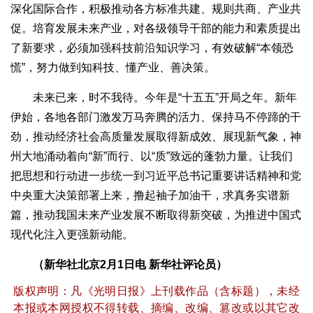
深化国际合作，积极推动各方标准共建、规则共商、产业共
促。培育发展未来产业，对各级领导干部的能力和素质提出
了新要求，必须加强科技前沿知识学习，有效破解“本领恐
慌”，努力做到知科技、懂产业、善决策。
未来已来，时不我待。今年是“十五五”开局之年。新年
伊始，各地各部门激发万马奔腾的活力、保持马不停蹄的干
劲，推动经济社会高质量发展取得新成效、展现新气象，神
州大地涌动着向“新”而行、以“质”致远的蓬勃力量。让我们
把思想和行动进一步统一到习近平总书记重要讲话精神和党
中央重大决策部署上来，撸起袖子加油干，求真务实谱新
篇，推动我国未来产业发展不断取得新突破，为推进中国式
现代化注入更强新动能。
（新华社北京2月1日电 新华社评论员）
版权声明：凡《光明日报》上刊载作品（含标题），未经
本报或本网授权不得转载、摘编、改编、篡改或以其它改