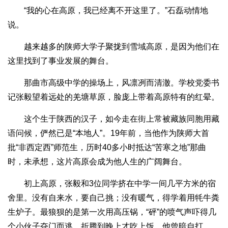
“我的心在高原，我已经离不开这里了。”石磊动情地
说。
越来越多的陕师大学子聚拢到雪域高原，是因为他们在
这里找到了事业发展的舞台。
那曲市高级中学的操场上，风凛冽而清澈。学校党委书
记张毅望着远处的羌塘草原，脸庞上带着高原特有的红晕。
这个生于陕西的汉子，如今走在街上常被藏族同胞用藏
语问候，俨然已是“本地人”。19年前，当他作为陕师大首
批“非西定西”师范生，历时40多小时抵达“苦寒之地”那曲
时，未承想，这片高原会成为他人生的广阔舞台。
初上高原，张毅和3位同学挤在中学一间几平方米的宿
舍里。没有自来水，要自己挑；没有暖气，得学着用牦牛粪
生炉子。最狼狈的是第一次用高压锅，“砰”的喷气声吓得几
个小伙子夺门而逃，折腾到晚上才吃上饭。他曾暗自打