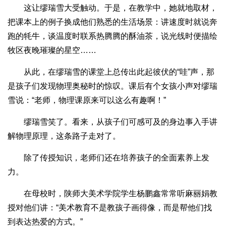
这让缪瑞雪大受触动。于是，在教学中，她就地取材，
把课本上的例子换成他们熟悉的生活场景：讲速度时就说奔
跑的牦牛，谈温度时联系热腾腾的酥油茶，说光线时便描绘
牧区夜晚璀璨的星空……
从此，在缪瑞雪的课堂上总传出此起彼伏的“哇”声，那
是孩子们发现物理奥秘时的惊叹。课后有个女孩小声对缪瑞
雪说：“老师，物理课原来可以这么有趣啊！”
缪瑞雪笑了。看来，从孩子们可感可及的身边事入手讲
解物理原理，这条路子走对了。
除了传授知识，老师们还在培养孩子的全面素养上发
力。
在母校时，陕师大美术学院学生杨鹏鑫常常听麻丽娟教
授对他们讲：“美术教育不是教孩子画得像，而是帮他们找
到表达热爱的方式。”