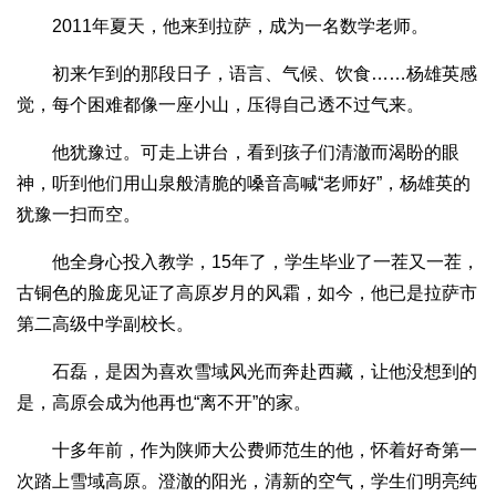
2011年夏天，他来到拉萨，成为一名数学老师。
初来乍到的那段日子，语言、气候、饮食……杨雄英感
觉，每个困难都像一座小山，压得自己透不过气来。
他犹豫过。可走上讲台，看到孩子们清澈而渴盼的眼
神，听到他们用山泉般清脆的嗓音高喊“老师好”，杨雄英的
犹豫一扫而空。
他全身心投入教学，15年了，学生毕业了一茬又一茬，
古铜色的脸庞见证了高原岁月的风霜，如今，他已是拉萨市
第二高级中学副校长。
石磊，是因为喜欢雪域风光而奔赴西藏，让他没想到的
是，高原会成为他再也“离不开”的家。
十多年前，作为陕师大公费师范生的他，怀着好奇第一
次踏上雪域高原。澄澈的阳光，清新的空气，学生们明亮纯