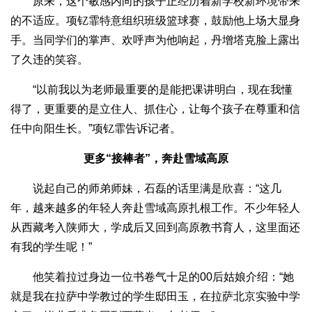
原来，这个敏感内向的孩子正经历着新学校新环境带来
的不适应。项钇霏特意组织班级篮球赛，鼓励他上场大显身
手。当同学们的掌声、欢呼声为他响起，丹增塔克脸上露出
了久违的笑容。
“以前我以为老师最重要的是能把课讲明白，现在我懂
得了，更重要的是立住人、抓住心，让每个孩子在尊重和信
任中向阳生长。”项钇霏告诉记者。
更多“接棒者”，奔赴雪域高原
说起自己的师弟师妹，石磊的话里满是欣喜：“这几
年，越来越多的年轻人奔赴雪域高原扎根工作。不少年轻人
从西藏考入陕师大，学成后又回到高原教书育人，这里面还
有我的学生呢！”
他笑着拉过身边一位书卷气十足的00后姑娘介绍：“她
就是我在拉萨中学教过的学生邸田玉，在拉萨北京实验中学