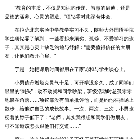
“教育的本质，不仅是知识的传递、智慧的启迪，还是
品德的涵养、心灵的塑造。”项钇霏对此深有体会。
在拉萨北京实验中学教学实习不久，陕师大外国语学院
学生项钇霏了解到，一些看起来顽劣、孤僻、不爱学习的孩
子，其实是心灵上缺乏沟通与纾解：“需要值得信任的大朋
友，让他们敞开心扉。”
于是，她把课后时间都用在了家访和与学生谈心上。
小男孩丹增塔克灵气十足，可开学没多久，成了同学们
眼里的“刺头”：动不动就和同学吵架，班级活动时总孤零零
地躲在角落……项钇霏没有简单批评他，而是约他在操场上
散步，给他讲自己的成长故事。一次、两次、三次，小男孩
梗着的脖子低下了：“老师，其实我很想和同学们做朋友，
可不知道该怎么跟他们打交道……”