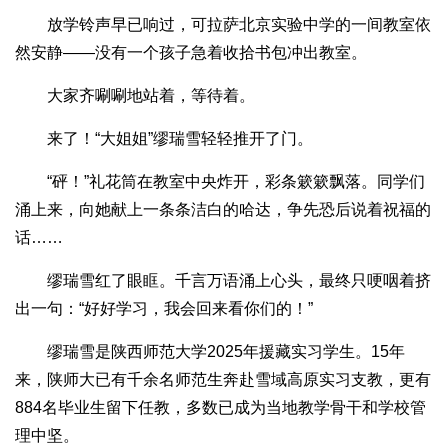
放学铃声早已响过，可拉萨北京实验中学的一间教室依
然安静——没有一个孩子急着收拾书包冲出教室。
大家齐唰唰地站着，等待着。
来了！“大姐姐”缪瑞雪轻轻推开了门。
“砰！”礼花筒在教室中央炸开，彩条簌簌飘落。同学们
涌上来，向她献上一条条洁白的哈达，争先恐后说着祝福的
话……
缪瑞雪红了眼眶。千言万语涌上心头，最终只哽咽着挤
出一句：“好好学习，我会回来看你们的！”
缪瑞雪是陕西师范大学2025年援藏实习学生。15年
来，陕师大已有千余名师范生奔赴雪域高原实习支教，更有
884名毕业生留下任教，多数已成为当地教学骨干和学校管
理中坚。