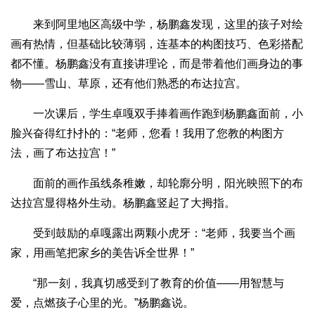
来到阿里地区高级中学，杨鹏鑫发现，这里的孩子对绘
画有热情，但基础比较薄弱，连基本的构图技巧、色彩搭配
都不懂。杨鹏鑫没有直接讲理论，而是带着他们画身边的事
物——雪山、草原，还有他们熟悉的布达拉宫。
一次课后，学生卓嘎双手捧着画作跑到杨鹏鑫面前，小
脸兴奋得红扑扑的：“老师，您看！我用了您教的构图方
法，画了布达拉宫！”
面前的画作虽线条稚嫩，却轮廓分明，阳光映照下的布
达拉宫显得格外生动。杨鹏鑫竖起了大拇指。
受到鼓励的卓嘎露出两颗小虎牙：“老师，我要当个画
家，用画笔把家乡的美告诉全世界！”
“那一刻，我真切感受到了教育的价值——用智慧与
爱，点燃孩子心里的光。”杨鹏鑫说。