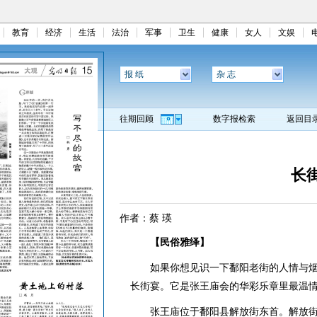
教育
经济
生活
法治
军事
卫生
健康
女人
文娱
报 纸
杂 志
往期回顾
数字报检索
返回目
长
作者：蔡 瑛
【民俗雅绎】
如果你想见识一下鄱阳老街的人情与烟
长街宴。它是张王庙会的华彩乐章里最温
张王庙位于鄱阳县解放街东首。解放街