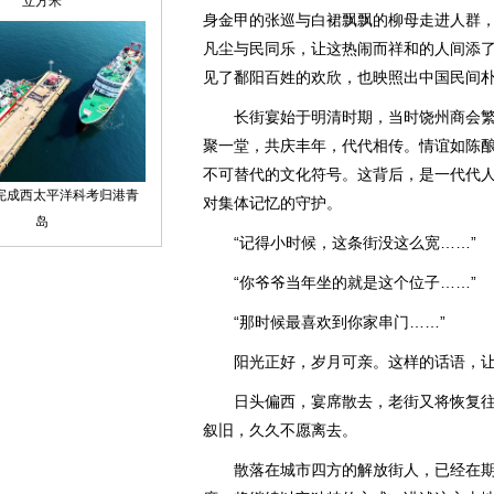
身金甲的张巡与白裙飘飘的柳母走进人群
凡尘与民同乐，让这热闹而祥和的人间添
见了鄱阳百姓的欢欣，也映照出中国民间
长街宴始于明清时期，当时饶州商会繁
聚一堂，共庆丰年，代代相传。情谊如陈
不可替代的文化符号。这背后，是一代代
对集体记忆的守护。
“记得小时候，这条街没这么宽……”
“你爷爷当年坐的就是这个位子……”
“那时候最喜欢到你家串门……”
阳光正好，岁月可亲。这样的话语，让
日头偏西，宴席散去，老街又将恢复往
叙旧，久久不愿离去。
散落在城市四方的解放街人，已经在期