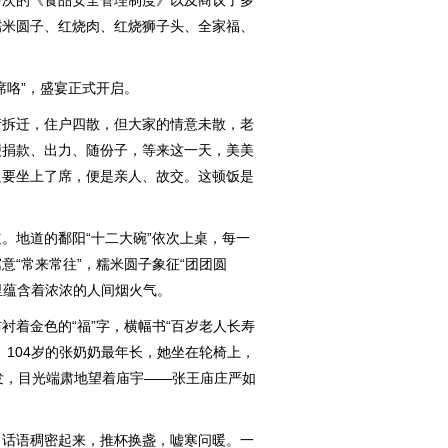
多次的《食品安全管理制度》以及商议了多
糯米圆子、红烧肉、红烧狮子头、全家福、
咯”，盛宴正式开启。
拆迁，住户四散，但大家的情意未散，老
便捐款、出力、随份子，等来这一天，美美
只要坐上了席，便是亲人、故交。这顿饭是
地道的鄱阳“十二大碗”依次上桌，每一
意“常来常往”，糯米圆子象征“团团圆
里蕴含着浓浓的人间烟火气。
着金色的“福”字，横幅书“百岁老人长寿
。104岁的张奶奶最年长，她坐在轮椅上，
发，目光端肃地望着庙宇——张王庙庄严如
。
话语稠密起来，推杯换盏，嘘寒问暖。一