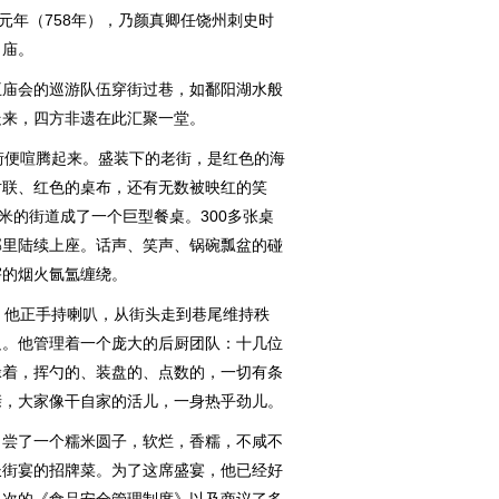
元年（758年），乃颜真卿任饶州刺史时
名庙。
庙会的巡游队伍穿街过巷，如鄱阳湖水般
走来，四方非遗在此汇聚一堂。
便喧腾起来。盛装下的老街，是红色的海
对联、红色的桌布，还有无数被映红的笑
米的街道成了一个巨型餐桌。300多张桌
邻里陆续上座。话声、笑声、锅碗瓢盆的碰
宇的烟火氤氲缠绕。
他正手持喇叭，从街头走到巷尾维持秩
足。他管理着一个庞大的后厨团队：十几位
碌着，挥勺的、装盘的、点数的，一切有条
亲，大家像干自家的活儿，一身热乎劲儿。
尝了一个糯米圆子，软烂，香糯，不咸不
长街宴的招牌菜。为了这席盛宴，他已经好