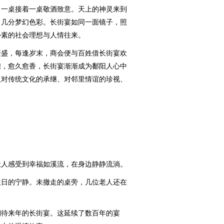
，一桌接着一桌敬酒致意。天上的神灵来到
了几分梦幻色彩。长街宴如同一面镜子，照
朴素的社会理想与人情往来。
盛，每逢岁末，商会便与百姓借长街宴欢
酿，愈久愈香，长街宴渐渐成为鄱阳人心中
人对传统文化的承继、对邻里情谊的珍视、
人感受到幸福如溪流，在身边静静流淌。
日的宁静。未撤走的桌旁，几位老人还在
待来年的长街宴。这延续了数百年的宴