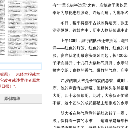
有“十里长街半边天”之称。庙始建于唐乾元
奉诏为祭祀忠烈张巡、许远而建，为鄱阳
冬日，暖阳将鄱阳古城照得透亮，张王
浩浩荡荡。锣鼓声中，历史人物从传说中
上午10时，游行的队伍还未折返，老街
洋——红色的灯笼、红色的爆竹、红色的
脸。宴席从老街最东头绵延而起，长400余
子渐次排开，十几口大锅热气腾腾，乡亲
撞声交织；食物的香气、爆竹的气息、庙
标题），未经本报或本
它改变或违背作者原意
71岁的胡大爷是长街宴的总管。此时，
日报》”。
序。他的声音有些嘶哑，但精神头依然很
大厨、四十余位帮厨。此时，大家伙正忙
不紊。这个团队的成员都是主动报名的乡
胡大爷在热气腾腾的锅灶边转了一圈，
淡，保持着一贯的水准——这道菜是每年