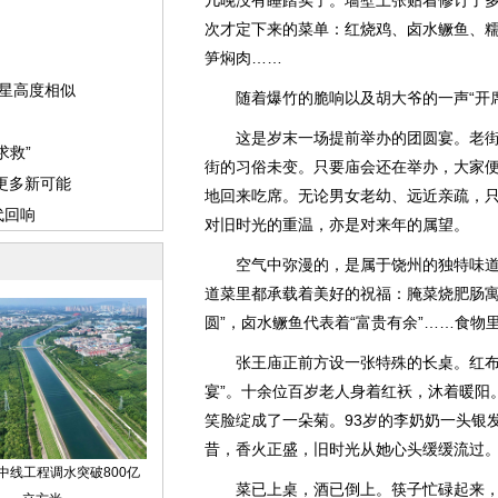
几晚没有睡踏实了。墙壁上张贴着修订了
次才定下来的菜单：红烧鸡、卤水鳜鱼、
笋焖肉……
随着爆竹的脆响以及胡大爷的一声“开席
这是岁末一场提前举办的团圆宴。老街
街的习俗未变。只要庙会还在举办，大家
地回来吃席。无论男女老幼、远近亲疏，
对旧时光的重温，亦是对来年的属望。
空气中弥漫的，是属于饶州的独特味道。
道菜里都承载着美好的祝福：腌菜烧肥肠寓
圆”，卤水鳜鱼代表着“富贵有余”……食物
张王庙正前方设一张特殊的长桌。红布衬
宴”。十余位百岁老人身着红袄，沐着暖阳
笑脸绽成了一朵菊。93岁的李奶奶一头银
昔，香火正盛，旧时光从她心头缓缓流过
菜已上桌，酒已倒上。筷子忙碌起来，