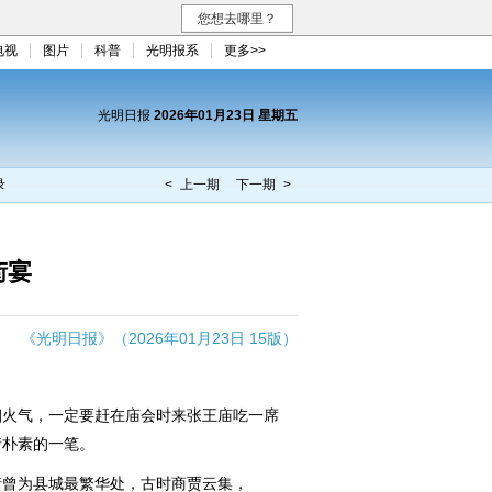
您想去哪里？
电视
图片
科普
光明报系
更多>>
光明日报
2026年01月23日 星期五
录
< 上一期
下一期 >
街宴
《光明日报》（2026年01月23日 15版）
火气，一定要赶在庙会时来张王庙吃一席
情朴素的一笔。
曾为县城最繁华处，古时商贾云集，