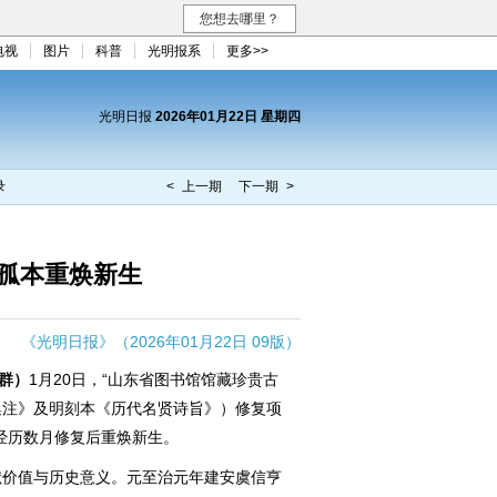
您想去哪里？
电视
图片
科普
光明报系
更多>>
光明日报
2026年01月22日 星期四
录
< 上一期
下一期 >
孤本重焕新生
《光明日报》（2026年01月22日 09版）
群）
1月20日，“山东省图书馆馆藏珍贵古
集注》及明刻本《历代名贤诗旨》）修复项
经历数月修复后重焕新生。
价值与历史意义。元至治元年建安虞信亨