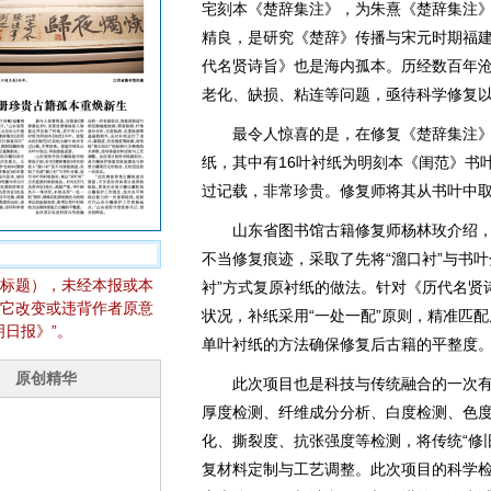
宅刻本《楚辞集注》，为朱熹《楚辞集注
精良，是研究《楚辞》传播与宋元时期福
代名贤诗旨》也是海内孤本。历经数百年
老化、缺损、粘连等问题，亟待科学修复
最令人惊喜的是，在修复《楚辞集注》
纸，其中有16叶衬纸为明刻本《闺范》书
过记载，非常珍贵。修复师将其从书叶中
山东省图书馆古籍修复师杨林玫介绍，针
不当修复痕迹，采取了先将“溜口衬”与书
标题），未经本报或本
衬”方式复原衬纸的做法。针对《历代名贤
它改变或违背作者原意
状况，补纸采用“一处一配”原则，精准匹
日报》”。
单叶衬纸的方法确保修复后古籍的平整度
此次项目也是科技与传统融合的一次有
厚度检测、纤维成分分析、白度检测、色
化、撕裂度、抗张强度等检测，将传统“修
复材料定制与工艺调整。此次项目的科学