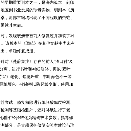
》的早期重要刊本之一，是海内孤本，刻印
建地区刻书业发展的珍贵实物。明刻本《历
沧桑，两部古籍均出现了不同程度的虫蛀、
以延续其生命。
时，发现该册曾被前人修复过并加装了衬
叶。该版本的《闺范》在其他文献中尚未有
取出，单独修复成册。
对《楚辞集注》存在的前人“溜口衬”及
叶分离，进行书叶和衬纸修补，再以“双叶
诗旨》老化、焦脆严重，书叶颜色不一等
配原纸颜色与收缩率以防起皱变形，使用加
。
益尝试，修复前除进行纸张酸碱度检测、
度检测等基础检测外，还对补纸进行了老
旧如旧”经验转化为精确技术参数，指导修
检测部分，是古籍保护修复实验室建设与珍