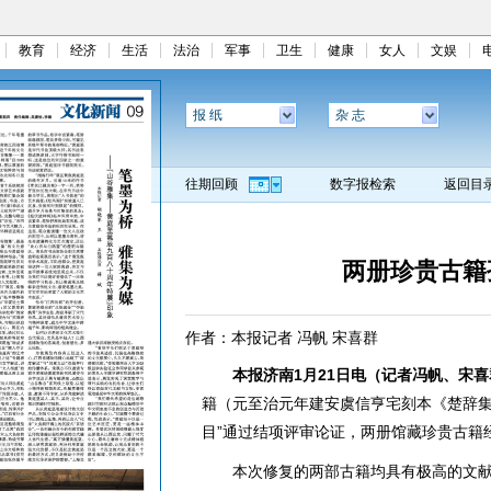
教育
经济
生活
法治
军事
卫生
健康
女人
文娱
报 纸
杂 志
往期回顾
数字报检索
返回目
两册珍贵古籍
作者：本报记者 冯帆 宋喜群
本报济南1月21日电（记者冯帆、宋喜
籍（元至治元年建安虞信亨宅刻本《楚辞
目”通过结项评审论证，两册馆藏珍贵古籍
本次修复的两部古籍均具有极高的文献