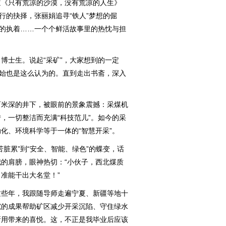
《只有荒凉的沙漠，没有荒凉的人生》
行的抉择，张丽娟追寻“铁人”梦想的倔
”的执着……一个个鲜活故事里的热忱与担
士生。说起“采矿”，大家想到的一定
开始也是这么认为的。直到走出书斋，深入
米深的井下，被眼前的景象震撼：采煤机
，一切整洁而充满“科技范儿”。如今的采
化、环境科学等于一体的“智慧开采”。
累”到“安全、智能、绿色”的蝶变，话
的肩膀，眼神热切：“小伙子，西北煤质
准能干出大名堂！”
些年，我跟随导师走遍宁夏、新疆等地十
究的成果帮助矿区减少开采沉陷、守住绿水
所用带来的喜悦。这，不正是我毕业后应该