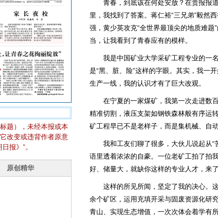
青春，到底该在何处安放？在贵报报道
里，我找到了答案。蒋仁裕“三兄弟”毅然西
强，黄少英攻克“全世界最顶尖的地质难题
当，让我看到了青春应有的模样。
我是中国矿业大学采矿工程专业的一名博
是“黑、脏、险”这样的字眼。其实，我一
生产一线，我的认识才有了巨大改观。
在宁夏的一家煤矿，我第一次走进数百
精准切割，液压支架如钢铁森林般有序运转
矿工程早已不是老样子，而是集机械、自动
标题），未经本报或本
它改变或违背作者原意
我和工友们聊了很多，大伙儿说起从“苦脏
日报》”。
语里透着浓浓的自豪。一位老矿工拍了拍我
好、储量大，就缺你这样的专业人才，来了
这样的所见所闻，坚定了我的决心。这
余个矿区，运用充填开采与固废资源化研
青山、实现生态增值，一次次体会着学有