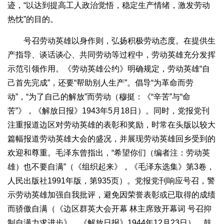
迹，“以达到提高工人政治觉悟，稳定生产情绪，激发劳动
热忱”的目的。
号召劳动英雄以身作则，弘扬积极劳动态度。在提供生
产指导、谈话谈心、共同劳动等过程中，劳动英雄充分发挥
示范引领作用。《劳动英雄公约》明确规定，劳动英雄“自
己首先完成”，还要“帮助别人生产”。倡导“为革命而劳
动”，“为了自己的解放”而劳动（穆挺：《“辛苦”与“命
苦”》，《解放日报》1943年5月18日）。同时，党报党刊
注重报道边区对劳动英雄的表彰和奖励，时常在头版以较大
篇幅报道劳动英雄大会的盛况，并展现劳动英雄回乡受到的
欢迎和尊重。毛泽东曾指出，“希望你们（编者注：劳动英
雄）也不要自满”（《组织起来》，《毛泽东选集》第3卷，
人民出版社1991年版，第935页）。党报党刊响应号召，警
示劳动英雄加强自我批评，避免因荣誉表彰或已取得的成绩
而骄傲自满（《边区群英大会开幕 林主席致开幕词 号召抑
制自满力求进步》，《解放日报》1944年12月23日），鼓