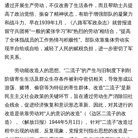
通过开展生产劳动，不仅改善了生活条件，而且帮助士兵提
高了政治觉悟、振奋了精神状态，有助于增强部队的凝聚力
和战斗力。早在1939年1月，《八路军军政杂志》就曾报道
留守兵团将“一般的紧张学习”和“热烈的劳动”相结合，“提高
了全体指战员的工作热情与积极性”。部队依靠集体劳动实
现半自给或自给，减轻了人民的赋税负担，进一步密切了军
民关系。
劳动能改造人的思想。“二流子”的产生与旧制度下剥削
阶级寄生生活及群众生存条件被剥夺密切相关，导致形成以
游荡、赌博、偷窃等为特征的寄生群体。改造“二流子”是新
民主主义社会政策的关键环节，旨在通过劳动生产消除旧社
会残余，促进经济恢复和意识形态革新。因此，对其进行的
改造是依靠劳动对“人的意识的改造”（《边区二流子的改
造》，《解放日报》1944年5月1日）。针对“二流子”改造过
程中出现的动摇、反复现象，党报党刊指出思想的改造是一