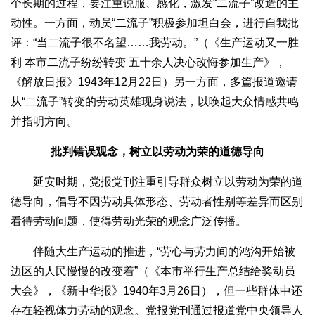
个长期的过程，要注重说服、感化，激发“二流子”改造的主
动性。一方面，动员“二流子”积极参加坦白会，进行自我批
评：“当二流子很不名望……我劳动。”（《生产运动又一胜
利 本市二流子纷纷转变 五十余人决心改悔参加生产》，
《解放日报》1943年12月22日）另一方面，多篇报道邀请
从“二流子”转变的劳动英雄现身说法，以唤起大众情感共鸣
并指明方向。
批判错误观念，树立以劳动为荣的道德导向
延安时期，党报党刊注重引导群众树立以劳动为荣的道
德导向，倡导不因劳动具体形态、劳动者性别等差异而区别
看待劳动问题，使得劳动光荣的观念广泛传播。
伴随大生产运动的推进，“劳心与劳力间的鸿沟开始被
边区的人民慢慢的改变着”（《本市举行生产总结给奖动员
大会》，《新中华报》1940年3月26日），但一些群体中还
存在轻视体力劳动的观念。党报党刊通过报道党中央领导人