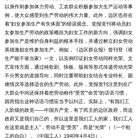
以身作则参加体力劳动、工农群众积极参加大生产运动等事
例，使大众感受到生产劳动的伟大力量。此外，边区也存在
着“妇女参加生产有失体面”的错误观念。党报党刊将动员妇
女参加生产劳动的政策概括为妇女工作的新方向，强调妇女
参加生产是维护自身利益的根本手段，并通过树立妇女劳动
英雄激励女性参加生产。例如，《边区群众报》曾刊登《谁
生产能干谁当家》一文，以实例印证妇女劳动同样光荣。文
艺宣传方面，通过秧歌剧、快板、版画等形式传递劳动光荣
不分男女的道德导向，同时注重帮助妇女结合专业特长、困
难情况等选择适合的生产劳动。此外，党报党刊注意到在广
大群众中间还保持着把劳动称作“受苦”“命苦”的话语习惯，
因而指出这种话语习惯应当予以纠正。实际上，“有我们工
人阶级的政党——中国共产党，有了民主的边区政府，而这
政府又是我们自己的，所以这里是我们工人的家，我们工人
在这里就是主人”，劳动不是“受苦”，而是“光荣”（《一个鞋
工的自白》，《中国工人》1940年4月4日）。