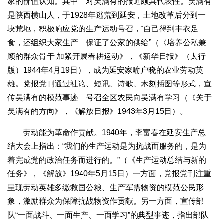
家的价值认知。其中，对吴满有的报道颇具代表性。吴满有
是陕西横山人，于1928年逃荒到延安，土地改革后分到一
块荒地，积极响应党的生产运动号召，“自己得到丰衣足
食，还组织大家生产，保证了公家的供给”（《培养公私兼
顾的群众骨干 加紧开展春耕运动》，《新华日报》（太行
版）1944年4月19日），成为延安家喻户晓的农业劳动英
雄。党报党刊通过社论、短讯、诗歌、木刻插图等形式，宣
传吴满有的模范事迹，号召全区农民向吴满有学习（《关于
吴满有的方向》，《解放日报》1943年3月15日）。
劳动能为革命作贡献。1940年，李富春在延安生产总
结大会上指出：“我们的生产运动是为抗战而服务的，是为
着完成党的政治任务而进行的。”（《生产运动总结与新的
任务》，《解放》1940年5月15日）一方面，党报党刊注重
呈现劳动英雄多缴救国公粮、生产军需物资的模范公民形
象，激励群众为保障抗战物资作贡献。另一方面，宣传部
队“一面战斗、一面生产、一面学习”的典型事迹，指出部队