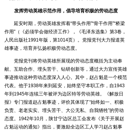
发挥劳动英雄示范作用，倡导培育积极的劳动态度
延安时期，劳动英雄发挥着“带头作用”“骨干作用”“桥梁
作用”（《必须学会做经济工作》，《毛泽东选集》第3卷，
人民出版社1991年版，第1014页）。党报党刊大力报道英
雄事迹，培育并弘扬积极劳动态度。
党报党刊将劳动英雄所展现的劳动态度概括为主动奉
献、互助合作、埋头苦干、钻研创新等，通过大力宣传英雄
事迹推动这种劳动态度深入人心。其中，赵占魁是一个模范
代表。他于1938年来到延安，始终坚守本职工作，自1943
年到1945年连续三年被评为边区特等劳动英雄。《解放日
报》专门报道赵占魁事迹，评价其体现了“始终如一、积极
负责、老老实实、埋头苦干、大公无私、自我牺牲”的劳动
态度。1942年10月，陕甘宁边区总工会发布《关于开展赵
占魁运动的通知》指出，要激励全边区工人学习赵占魁事