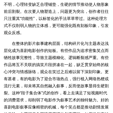
不明，心理转变缺乏合理铺垫，生硬的情节推动使人物形象
前后割裂。在次要人物塑造上，问题更为突出，创作者往往
只注重其“功能性”，以标签化的手法草草带过。这种处理方
式不仅削弱人物的立体感，更可能强化既有刻板印象，引发
观众反感。
在整体的影片叙事建构层面，结构碎片化与主题表达浅
层化成为喜剧电影创作的短板。有些作品为追求密集笑点而
牺牲故事完整性，导致主题模糊化、逻辑断裂感严重。有些
作品将互不关联的搞笑片段拼凑在一起，缺乏贯穿始终的核
心冲突与情感脉络，观众在笑过之后难以留下深刻印象。更
有甚者，有的电影为了迎合市场热点，强行植入网络热梗或
流行元素，却未将其自然融入叙事，反而使故事显得生硬割
裂。这种“段子集合体”式的创作，看上去满足了短视频时代
的消费需求，却削弱了电影作为叙事艺术的独特魅力。好的
喜剧电影叙事应像精密的机械，每个笑点都是推动剧情发展