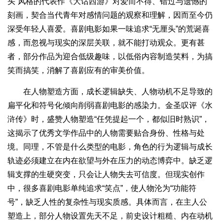
头”风格的代表作《大话西游》对爱而不得、错过与遗憾的
刻画，契合当代青年对感情问题的观察和理解，因而至今仍
深受年轻人喜爱。喜剧电影如果一味追求“无厘头”的荒诞喜
感，而忽视与现实的深层关联，就不能打动观众。更有甚
者，部分作品为迎合低级趣味，以低俗内容制造笑料，为搞
笑而搞笑，消解了喜剧应有的审美价值。
在人物塑造方面，成长逻辑缺失、人物动机不足导致的
扁平化和符号化倾向削弱喜剧电影的感染力。金圣叹评《水
浒传》时，盛赞人物塑造“任凭提起一个，都似旧时熟识”，
这揭示了优秀文学作品中的人物需要贴合身份、性格与处
境。同理，不管是什么类型的电影，角色的行为逻辑与成长
轨迹必须建立在内在欲望与外在压力的动态博弈中。缺乏逻
辑支撑的生硬突变，只会让人物失去可信度。但现实创作
中，很多喜剧电影单纯追求“笑点”，使人物沦为“功能符
号”，缺乏人性的复杂性与现实质感。具体而言，在主人公
塑造上，部分人物设置先天不足，前史设计粗糙、内在动机