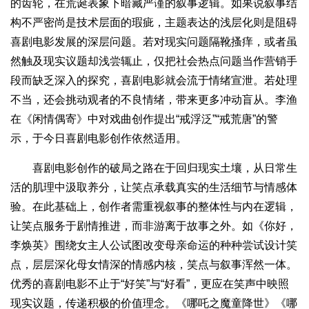
的齿轮，在荒诞表象下暗藏严谨的叙事逻辑。如果说叙事结
构不严密尚是技术层面的瑕疵，主题表达的浅层化则是阻碍
喜剧电影发展的深层问题。若对现实问题隔靴搔痒，或者虽
然触及现实议题却浅尝辄止，仅把社会热点问题当作营销手
段而缺乏深入的探究，喜剧电影就会流于情绪宣泄。若处理
不当，还会挑动观者的不良情绪，带来更多冲动盲从。李渔
在《闲情偶寄》中对戏曲创作提出“戒浮泛”“戒荒唐”的警
示，于今日喜剧电影创作依然适用。
喜剧电影创作的破局之路在于回归现实土壤，从日常生
活的肌理中汲取养分，让笑点承载真实的生活细节与情感体
验。在此基础上，创作者需重视叙事的整体性与内在逻辑，
让笑点服务于剧情推进，而非游离于故事之外。如《你好，
李焕英》围绕女主人公试图改变母亲命运的种种尝试设计笑
点，层层深化母女情深的情感内核，笑点与叙事浑然一体。
优秀的喜剧电影不止于“好笑”与“好看”，更应在笑声中映照
现实议题，传递积极的价值理念。《哪吒之魔童降世》《哪