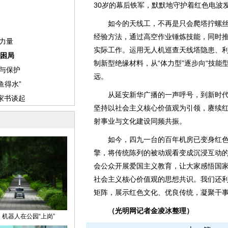
30岁的幕后铁军，默默地守护着红色电波发
如今的天线工，不再是只会爬塔拧螺丝、
经验方法，通过高空作业锤炼技能，同时
实际工作。运用无人机巡查天线塔隐患、利
制新型绝缘材料，从“体力型”逐步向“技能
远。
从延安新华广播的一声呼号，到新时代
坚持以社会主义核心价值观为引领，赓续
射事业与文化建设同频共振。
如今，四九一台的百年机房已变身红色
擎，将传统陈列的被动观看变成沉浸互动
会公众开展爱国主义教育，让大家感悟国
社会主义核心价值观的思想共识。我们还
矩阵，展示红色文化、优良传统，凝聚干
（光明网记者金凌冰整理）