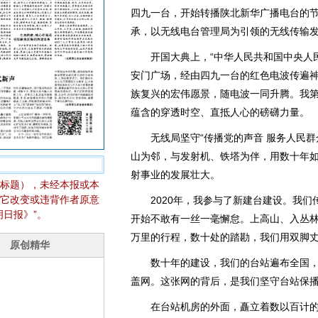
四九一台，开始转播陕北新华广播电台的
承，以无线电台管理局为引领的无线传输
开国大典上，“中华人民共和国中央人民
安门广场，经由四九一台的红色电波传遍
族复兴的宏伟愿景，随电波一同升腾。我
蕴含的穿透时空、直抵人心的磅礴力量。
无线局坚守“传播党的声音 服务人民群
山为邻，与发射机、铁塔为伴，用数十年
射事业的发展壮大。
标题），未经本报或本
它改变或违背作者原意
2020年，我参与了新建台建设。我们传
日报》”。
开始不敢有一丝一毫懈怠。上高山、入丛
万里的行程，数十处的踏勘，我们用双脚
数十年的建设，我们的台站遍布全国，
盖网。这张网的背后，是我们坚守台站保
在台站机房的外面，矗立着数以百计的