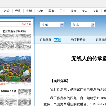
教育
经济
生活
法治
军事
卫生
健康
女人
文娱
报 纸
杂 志
往期回顾
数字报检索
返回目
无线人的传承
【实践分享】
我叫刘浩东，是国家广播电视总局无线
我工作所在的四九一台，始建于1918
宣传、民国海军通信的发射台。1948年12