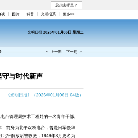
您想去哪里？
电视
图片
科普
光明报系
更多>>
光明日报
2026年01月06日 星期二
录
< 上一期
下一期 >
坚守与时代新声
《光明日报》（2026年01月06日 04版）
电台管理局技术工程处的一名青年干部。
年，前身为北平双桥电台，曾是日军侵华
月北平解放后被收缴，1949年3月更名为