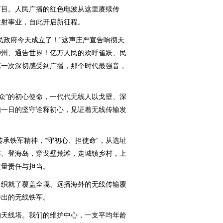
节目。人民广播的红色电波从这里赓续传
发射事业，自此开启新征程。
政府今天成立了！”这声庄严宣告响彻天
神州、通告世界！亿万人民的欢呼雀跃、民
第一次深切感受到广播，那个时代最强音，
众”的初心使命，一代代无线人以戈壁、深
如一日的坚守诠释初心，见证着无线传输发
承铁军精神，“守初心、担使命”，从选址
林、登海岛，穿戈壁荒滩，走城镇乡村，上
丈量责任与担当。
织就了覆盖全境、远播海外的无线传输覆
播出的无线铁军。
天线塔。我们的维护中心，一支平均年龄