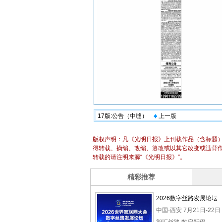
17版:公告（中缝）
上一版