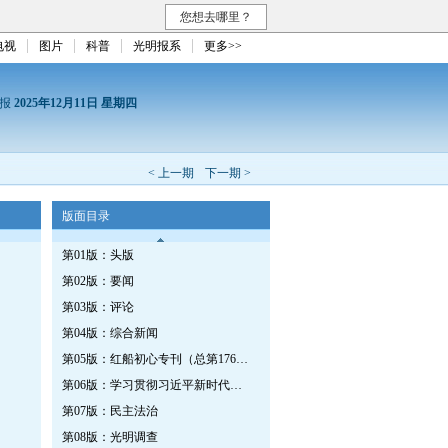
您想去哪里？
电视
图片
科普
光明报系
更多>>
日报
2025年12月11日 星期四
< 上一期
下一期 >
版面目录
第01版：头版
第02版：要闻
第03版：评论
第04版：综合新闻
第05版：红船初心专刊（总第1764期）
第06版：学习贯彻习近平新时代中国特色社会主义思想专刊
第07版：民主法治
第08版：光明调查