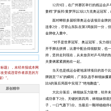
12月9日，在广州赛区举行的残运会乒乓
妻档”罗振邦/黄梦萍以3比1力克奥运冠军
面对蝉联多届听障奥运会该项目金牌的
连拿2分，尽管山东队在第3局扳回一分，
金牌收入囊中。
“对手是世界冠军、奥运冠军，实力很强
开手脚去拼搏，比赛中配合得很默契，也
持，坚持走到现在，从未放弃对乒乓球的热
夫妻俩紧紧拥抱在一起。
含标题），未经本报或本网
当天也是残运会硬地滚球项目的首个比
它改变或违背作者原意的方
牌跳至“7∶6”的瞬间，广东队选手林细妹
报》”。
比6的落后局面中实现了“绝地翻盘”。
大比分落后，林细妹压力陡增，却并未
成功拿下2分。关键的第四局，林细妹彻底
子，一口气轰下5分。当最后一颗球稳稳停