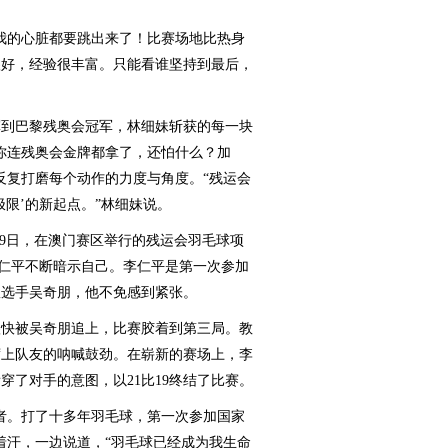
的心脏都要跳出来了！比赛场地比热身
很好，经验很丰富。只能看谁坚持到最后，
到巴黎残奥会冠军，林细妹斩获的每一块
你连残奥会金牌都拿了，还怕什么？加
反复打磨每个动作的力度与角度。“残运会
限’的新起点。”林细妹说。
9日，在澳门赛区举行的残运会羽毛球项
李仁平不断暗示自己。李仁平是第一次参加
队选手吴奇朋，他不免感到紧张。
快被吴奇朋追上，比赛胶着到第三局。教
席上队友的呐喊鼓劲。在崭新的赛场上，李
穿了对手的意图，以21比19终结了比赛。
。打了十多年羽毛球，第一次参加国家
着汗，一边说道，“羽毛球已经成为我生命