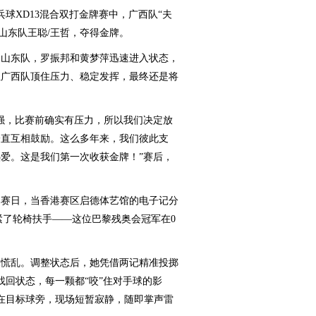
球XD13混合双打金牌赛中，广西队“夫
，山东队王聪/王哲，夺得金牌。
山东队，罗振邦和黄梦萍迅速进入状态，
但广西队顶住压力、稳定发挥，最终还是将
，比赛前确实有压力，所以我们决定放
一直互相鼓励。这么多年来，我们彼此支
爱。这是我们第一次收获金牌！”赛后，
赛日，当香港赛区启德体艺馆的电子记分
攥紧了轮椅扶手——这位巴黎残奥会冠军在0
慌乱。调整状态后，她凭借两记精准投掷
找回状态，每一颗都“咬”住对手球的影
在目标球旁，现场短暂寂静，随即掌声雷