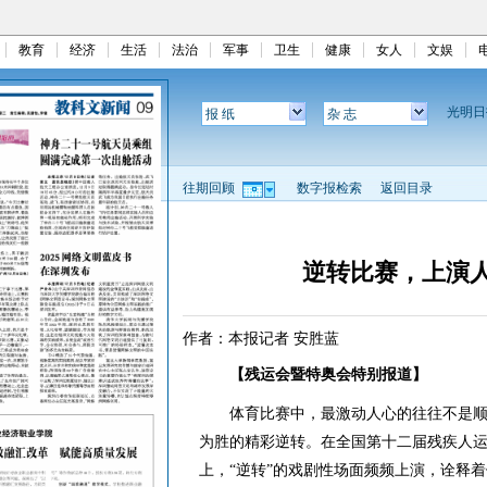
教育
经济
生活
法治
军事
卫生
健康
女人
文娱
光明
报 纸
杂 志
往期回顾
数字报检索
返回目录
逆转比赛，上演人
作者：本报记者 安胜蓝
【残运会暨特奥会特别报道】
体育比赛中，最激动人心的往往不是顺
为胜的精彩逆转。在全国第十二届残疾人
上，“逆转”的戏剧性场面频频上演，诠释