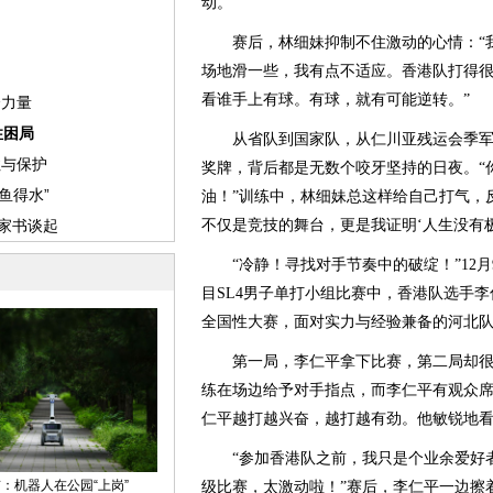
动。
赛后，林细妹抑制不住激动的心情：“我
场地滑一些，我有点不适应。香港队打得
看谁手上有球。有球，就有可能逆转。”
从省队到国家队，从仁川亚残运会季军
奖牌，背后都是无数个咬牙坚持的日夜。“
油！”训练中，林细妹总这样给自己打气，
不仅是竞技的舞台，更是我证明‘人生没有极
“冷静！寻找对手节奏中的破绽！”12月
目SL4男子单打小组比赛中，香港队选手
全国性大赛，面对实力与经验兼备的河北
第一局，李仁平拿下比赛，第二局却很
练在场边给予对手指点，而李仁平有观众
仁平越打越兴奋，越打越有劲。他敏锐地看
“参加香港队之前，我只是个业余爱好者
级比赛，太激动啦！”赛后，李仁平一边擦