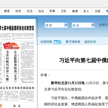
教育
经济
生活
法治
军事
卫生
健康
女人
文娱
光明
报 纸
杂 志
往期回顾
数字报检索
返回目录
习近平向第七届中俄
作者：
新华社北京11月25日电
11月25日，
主席习近平向论坛致贺信。
习近平指出，中俄能源合作起步早、基
国经济社会发展、增进两国人民福祉发挥