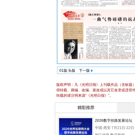
01版:头版
下一版