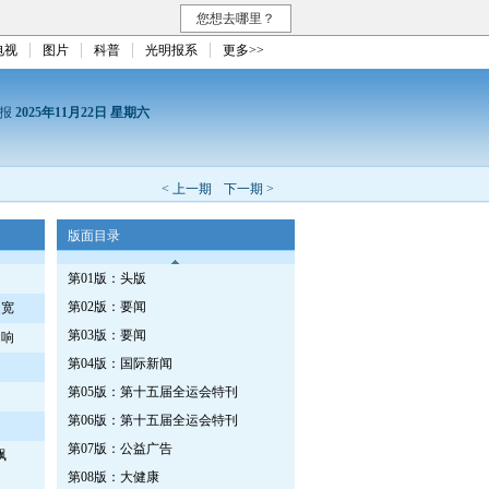
您想去哪里？
电视
图片
科普
光明报系
更多>>
日报
2025年11月22日 星期六
< 上一期
下一期 >
版面目录
第01版：头版
第02版：要闻
越宽
第03版：要闻
越响
第04版：国际新闻
第05版：第十五届全运会特刊
第06版：第十五届全运会特刊
第07版：公益广告
飘
第08版：大健康