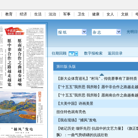
教育
经济
生活
法治
军事
卫生
健康
女人
文娱
光明
报 纸
杂 志
往期回顾
数字报检索
返回目录
第01版:头版
【新大众体育巡礼】“村马”，传统赛事有了新特质
【“十五五”我所思·我所盼】愿中非合作之路越走
【“十五五”我所思·我所盼】愿南南合作之曲越奏
【大美中国】诗画美景
扭住特色就有亮色
【我在现场】“捕风”发电
【铭记历史 缅怀先烈·抗战中的文艺力量】《旗正
飘》：一曲气势磅礴的抗战壮歌