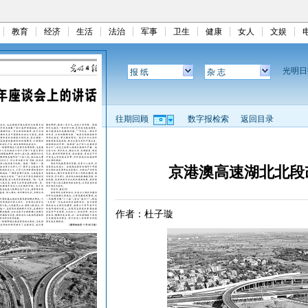
教育
经济
生活
法治
军事
卫生
健康
女人
文娱
光明
报 纸
杂 志
往期回顾
数字报检索
返回目录
京港澳高速湖北北段
作者：杜子璇