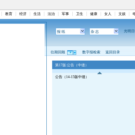
教育
经济
生活
法治
军事
卫生
健康
女人
文娱
光明
报 纸
杂 志
往期回顾
数字报检索
返回目录
第17版:公告（中缝）
公告（14-15版中缝）