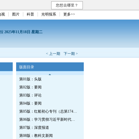
您想去哪里？
电视
图片
科普
光明报系
更多>>
日报
2025年11月18日 星期二
< 上一期
下一期 >
版面目录
第01版：头版
第02版：要闻
第03版：评论
第04版：要闻
第05版：红船初心专刊（总第1747期）
第06版：学习贯彻习近平新时代中国特色社会主义思想专刊
第07版：深度报道
第08版：教科文新闻