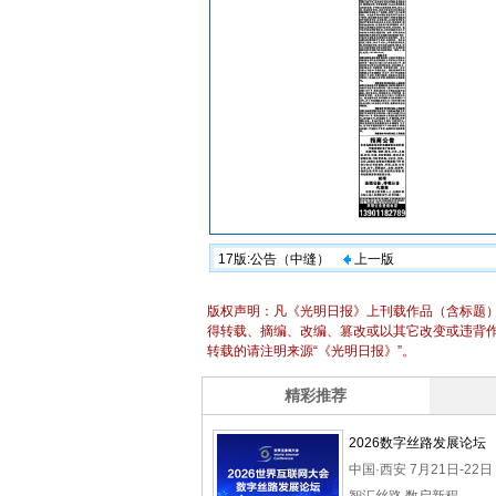
17版:公告（中缝）
上一版