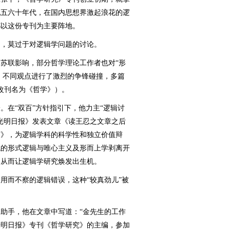
纪五六十年代，在国内思想界激起浪花的逻
都以这份专刊为主要阵地。
，莫过于对逻辑学问题的讨论。
联影响，部分哲学理论工作者也对“形
题，不同观点进行了激烈的争锋碰撞，多篇
月改刊名为《哲学》）。
在“双百”方针指引下，他力主“逻辑讨
《光明日报》发表文章《读王忍之文章之后
言》，为逻辑学科的科学性和独立价值辩
统的形式逻辑与唯心主义及形而上学剥离开
，从而让逻辑学研究焕发出生机。
而不察的逻辑错误，这种“较真劲儿”被
手，他在文章中写道：“金先生的工作
光明日报》专刊《哲学研究》的主编，参加