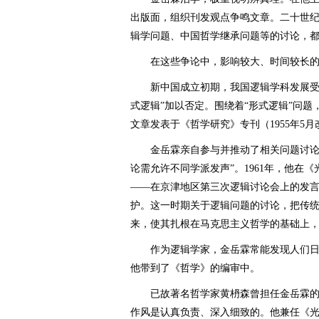
出版面，组织刊发观点争鸣文章。二十世
辑学问题、中国哲学继承问题等的讨论，
在这些争论中，影响较大、时间较长的
新中国成立初期，我国逻辑学科发展受苏
式逻辑”加以否定。围绕着“形式逻辑”问
文章发表于《哲学研究》专刊（1955年5
金岳霖亲自参与并推动了相关问题讨论。
论需允许不同学派发声”。1961年，他在
——在京津地区第三次逻辑讨论会上的发
护。这一时期关于逻辑问题的讨论，把传
来，使其扎根在马克思主义哲学的基础上
作为逻辑学家，金岳霖常能发现人们日用
他带到了《哲学》的编审中。
已故著名哲学家黄枬森曾担任金岳霖的助
作风是认真负责、深入细致的。他兼任《