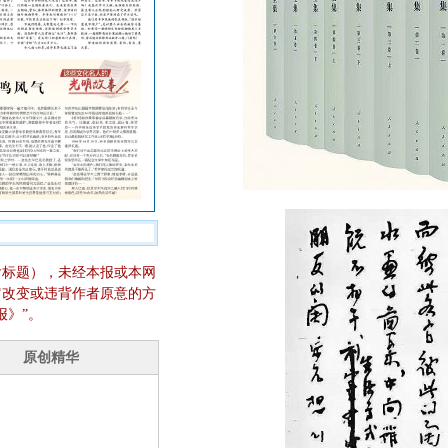
含标题），未经本报或本网
它改变或违背作者原意的方
报》”。