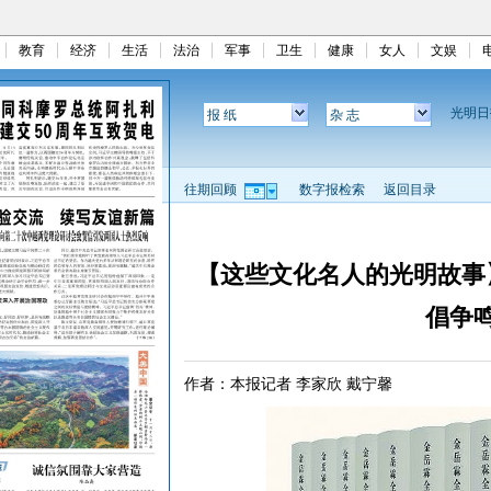
教育
经济
生活
法治
军事
卫生
健康
女人
文娱
光明
报 纸
杂 志
往期回顾
数字报检索
返回目录
【这些文化名人的光明故事
倡争
作者：本报记者 李家欣 戴宁馨