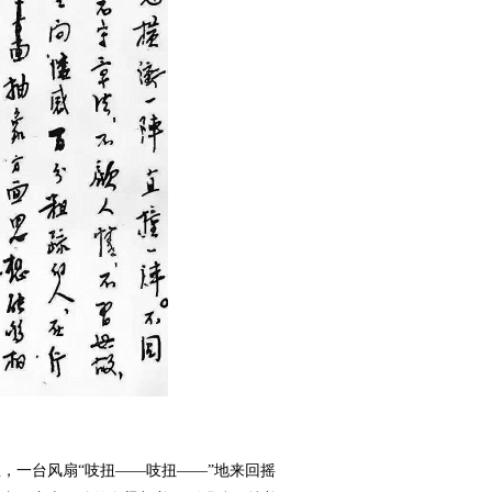
，一台风扇“吱扭——吱扭——”地来回摇