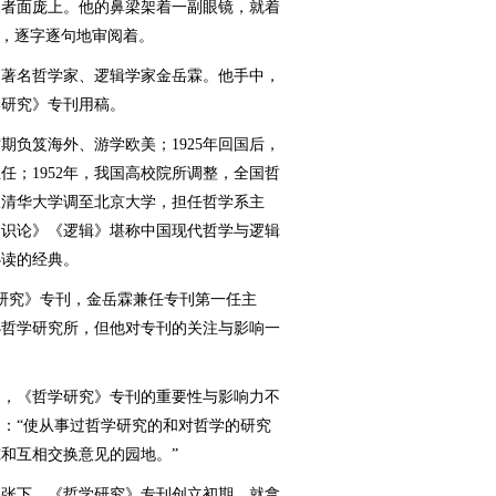
长者面庞上。他的鼻梁架着一副眼镜，就着
前，逐字逐句地审阅着。
著名哲学家、逻辑学家金岳霖。他手中，
学研究》专刊用稿。
期负笈海外、游学欧美；1925年回国后，
任；1952年，我国高校院所调整，全国哲
从清华大学调至北京大学，担任哲学系主
知识论》《逻辑》堪称中国现代哲学与逻辑
必读的经典。
学研究》专刊，金岳霖兼任专刊第一任主
筹办哲学研究所，但他对专刊的关注与影响一
，《哲学研究》专刊的重要性与影响力不
：“使从事过哲学研究的和对哲学的研究
和互相交换意见的园地。”
张下，《哲学研究》专刊创立初期，就拿