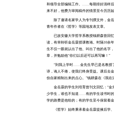
和领导全部编辑工作。……每期排好清样
来不好，他费力审阅稿件的情景至今历历如
除了邀请名家学人为专刊撰文外，金岳
青年作者在《哲学》等园地发表文章。
已故安徽大学哲学系教授钱耕森曾回忆
读，有幸聆听金岳霖授课教诲。时隔10余
生不仅一眼就认出了他、叫出了他的名字
章，并勉励他“你们以后还可以再写嘛！”
“到我上学时……金先生早已是名教授了
谆，诲人不倦，使我们终身受益。课后去
份自家精制出来的点心。”钱耕森在《我在
金岳霖的学生刘培育曾刊文回忆：“金先
少学生，谁也不知道……有的学生读书时
学的路费是他给的；有的学生至今保留着金
《哲学》始终秉承着金岳霖提掖后学、