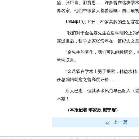
坚、张巨青、邢贲思……许多曾在这块学
界名家。他们中很多人都曾感慨：自己最
1984年10月19日，89岁高龄的金岳霖
“我们对于金岳霖先生在哲学理论上的伟
霖逝世后，哲学史家张岱年在一篇纪念文
“金先生的著作，我们可以继续研究，金
兰惋叹道。
“金岳霖在学术上勇于探索，精益求精，
任总编辑胡愈之曾高度评价……
斯人已逝，但其学术风范早已融入《哲学
不减！
（本报记者 李家欣 戴宁馨）
上一篇