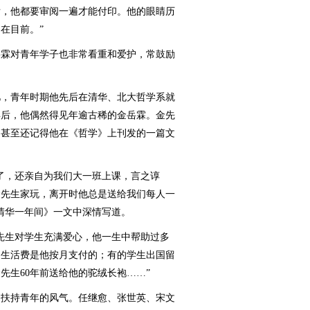
后，他都要审阅一遍才能付印。他的眼睛历
在目前。”
霖对青年学子也非常看重和爱护，常鼓励
，青年时期他先后在清华、北大哲学系就
年后，他偶然得见年逾古稀的金岳霖。金先
，甚至还记得他在《哲学》上刊发的一篇文
，还亲自为我们大一班上课，言之谆
金先生家玩，离开时他总是送给我们每人一
清华一年间》一文中深情写道。
生对学生充满爱心，他一生中帮助过多
的生活费是他按月支付的；有的学生出国留
先生60年前送给他的驼绒长袍……”
扶持青年的风气。任继愈、张世英、宋文