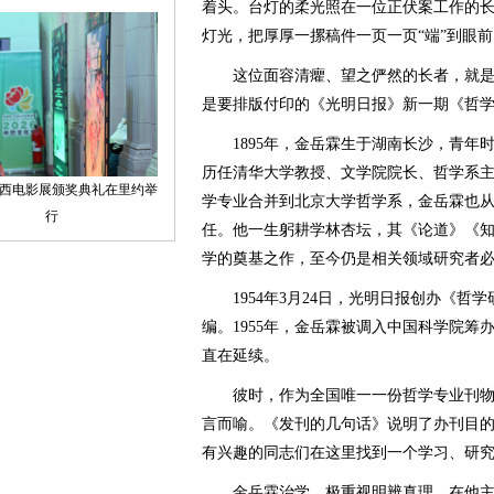
着头。台灯的柔光照在一位正伏案工作的
灯光，把厚厚一摞稿件一页一页“端”到眼
这位面容清癯、望之俨然的长者，就是
是要排版付印的《光明日报》新一期《哲
1895年，金岳霖生于湖南长沙，青年时
历任清华大学教授、文学院院长、哲学系主
学专业合并到北京大学哲学系，金岳霖也
任。他一生躬耕学林杏坛，其《论道》《
学的奠基之作，至今仍是相关领域研究者
1954年3月24日，光明日报创办《哲
编。1955年，金岳霖被调入中国科学院
直在延续。
彼时，作为全国唯一一份哲学专业刊物
言而喻。《发刊的几句话》说明了办刊目的
有兴趣的同志们在这里找到一个学习、研究
金岳霖治学，极重视明辨真理。在他主