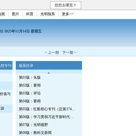
您想去哪里？
电视
图片
科普
光明报系
更多>>
日报
2025年11月14日 星期五
< 上一期
下一期 >
思想专刊
版面目录
第01版：头版
第02版：要闻
第03版：评论
价值与
第04版：要闻
建设
第05版：红船初心专刊（总第1745期）
第06版：学习贯彻习近平新时代中国特色社会主义思想专刊
第07版：光明视野
第08版：教科文新闻