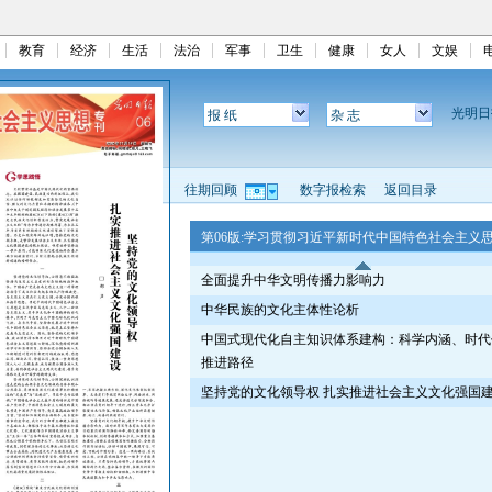
教育
经济
生活
法治
军事
卫生
健康
女人
文娱
光明
报 纸
杂 志
往期回顾
数字报检索
返回目录
第06版:学习贯彻习近平新时代中国特色社会主义
全面提升中华文明传播力影响力
中华民族的文化主体性论析
中国式现代化自主知识体系建构：科学内涵、时代
推进路径
坚持党的文化领导权 扎实推进社会主义文化强国