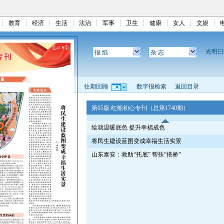
教育
经济
生活
法治
军事
卫生
健康
女人
文娱
光明
报 纸
杂 志
往期回顾
数字报检索
返回目录
第05版:红船初心专刊（总第1740期）
绘就温暖底色 提升幸福成色
将民生建设蓝图变成幸福生活实景
山东泰安：救助“托底” 帮扶“搭桥”