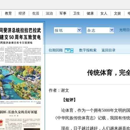
教育
经济
生活
法治
军事
卫生
健康
女人
文娱
光明
报 纸
杂 志
往期回顾
数字报检索
返回目录
传统体育，完全
作者：谢文
【短评】
论体育，作为一个拥有5000年文明的
《中华民族传统体育志》记载，我国有传统体
现在，日子越过越好，人们越来越喜欢