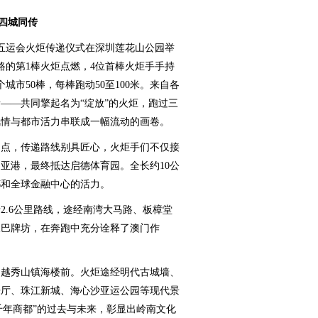
 四城同传
运会火炬传递仪式在深圳莲花山公园举
路的第1棒火炬点燃，4位首棒火炬手手持
城市50棒，每棒跑动50至100米。来自各
——共同擎起名为“绽放”的火炬，跑过三
风情与都市活力串联成一幅流动的画卷。
点，传递路线别具匠心，火炬手们不仅接
亚港，最终抵达启德体育园。全长约10公
都和全球金融中心的活力。
.6公里路线，途经南湾大马路、板樟堂
三巴牌坊，在奔跑中充分诠释了澳门作
越秀山镇海楼前。火炬途经明代古城墙、
乐厅、珠江新城、海心沙亚运公园等现代景
“千年商都”的过去与未来，彰显出岭南文化