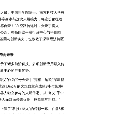
之最。中国科学院院士、南方科技大学校
够亲身参与这次火炬接力，将这份象征着
感自豪！”在空路传递时，火炬手携火
石公园。整条路线串联行政中心与科创园
革基因与创新实力，也致敬了深圳经济特区
 跨向未来
示了诸多前沿科技。多项创新应用融入传
创新中心的产业优势。
父”作为“0号火炬手”亮相。这款“深圳智
达1.6公斤的火炬自主完成第2棒与第3棒
器人独立参与的火炬传递。从“夸父”手中
器人面对面传递火炬，感觉非常科幻。”
了“科技+圣火”的精彩一幕。在前8棒