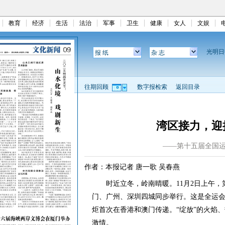
教育
经济
生活
法治
军事
卫生
健康
女人
文娱
光明
报 纸
杂 志
往期回顾
数字报检索
返回目录
湾区接力，迎
——第十五届全国
作者：本报记者 唐一歌 吴春燕
时近立冬，岭南晴暖。11月2日上午，
门、广州、深圳四城同步举行。这是全运
炬首次在香港和澳门传递。“绽放”的火焰
激情。