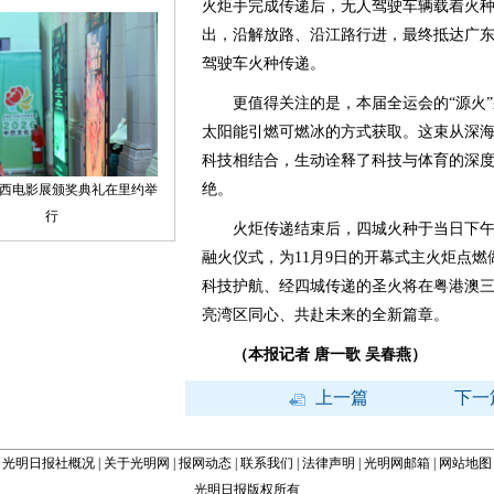
火炬手完成传递后，无人驾驶车辆载着火
出，沿解放路、沿江路行进，最终抵达广
驾驶车火种传递。
更值得关注的是，本届全运会的“源火”采
太阳能引燃可燃冰的方式获取。这束从深
科技相结合，生动诠释了科技与体育的深
绝。
火炬传递结束后，四城火种于当日下午
融火仪式，为11月9日的开幕式主火炬点
科技护航、经四城传递的圣火将在粤港澳
亮湾区同心、共赴未来的全新篇章。
（本报记者 唐一歌 吴春燕）
上一篇
下一
光明日报社概况
|
关于光明网
|
报网动态
|
联系我们
|
法律声明
|
光明网邮箱
|
网站地图
光明日报版权所有