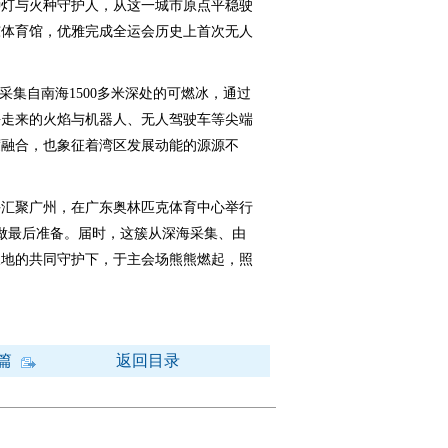
种灯与火种守护人，从这一城市原点平稳驶
东体育馆，优雅完成全运会历史上首次无人
集自南海1500多米深处的可燃冰，通过
海走来的火焰与机器人、无人驾驶车等尖端
度融合，也象征着湾区发展动能的源源不
汇聚广州，在广东奥林匹克体育中心举行
燃做最后准备。届时，这簇从深海采集、由
三地的共同守护下，于主会场熊熊燃起，照
篇
返回目录