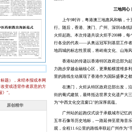
三地同心
上午9时许，粤港澳三地惠风和畅，十五
行。随后，香港、澳门、广州、深圳4条线
火炬起跑。本次传递共设火炬手200棒，每个
行各业的代表——从奥运冠军到基层工作者
地四城的标志性景观，将岭南文化、山海
香港站的传递以香港特区政府总部为起
力跑步穿越金融核心区，更乘船横渡维多利
里的路线生动展现了香港作为国际盛事之
含标题），未经本报或本网
它改变或违背作者原意的方
在澳门，火炬从特区政府总部出发，沿2
报》”。
街的葡式建筑，最终抵达世界文化遗产大
为“中西文化交流窗口”的深厚底蕴。
广州站的起跑仪式设于承载城市记忆的
五羊石像等历史地标，一路延伸至星海音
观，全程11.6公里的路线串联起广州作为