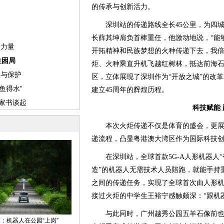
的传承与创新活力。
深圳站的传递路线全长45公里，为四城
长薛其坤肩负首棒重任，他激动地说，“能
开拓精神和民族梦想的火种传递下去，我倍
炬、火种乘直升机飞越红树林，抵达前海
区，立体展现了深圳作为“开放之城”的改
建立45周年的辉煌历程。
科技赋能
本次火炬传递不仅是体育的盛会，更展
递流程，凸显粤港澳大湾区作为国际科技
在深圳站，全球首款5G-A人形机器人“夸
造”的机器人无需技术人员陪跑，就能手持重
之间的传递任务，实现了全球首次由人形机
接过火炬的中学生王裕宁感触颇深：“跟机
与此同时，广州越秀公园五羊石像前也上演