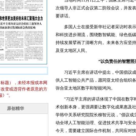
当地时间11月1日上午，国家主席习近
次领导人非正式会议第二阶段会议，并发
要讲话。
多国人士在接受新华社记者采访时表示
和科技进步潮流，围绕数智赋能、绿色低碳
持续发展擘画了清晰方向。未来各方应坚
及亚太地区人民。
“以负责任的智慧照
习近平主席在讲话中提出，中国倡议成
供人工智能公共产品，愿同亚太经合组织
含标题），未经本报或本网
弥合亚太地区数字和智能鸿沟。
它改变或违背作者原意的方
报》”。
“习近平主席的讲话体现了中国在数字时
术创新本身，更强调要让数字化成果惠及社
学韩中关系研究院院长柳智元说，“倡议成
动全球人工智能治理、促进技术共享与安
今天，需要建立国际合作机制，共同应对