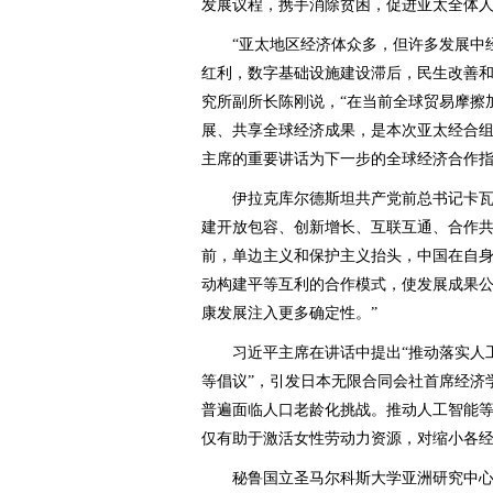
发展议程，携手消除贫困，促进亚太全体
“亚太地区经济体众多，但许多发展中经
红利，数字基础设施建设滞后，民生改善和
究所副所长陈刚说，“在当前全球贸易摩擦
展、共享全球经济成果，是本次亚太经合
主席的重要讲话为下一步的全球经济合作指
伊拉克库尔德斯坦共产党前总书记卡瓦·
建开放包容、创新增长、互联互通、合作共
前，单边主义和保护主义抬头，中国在自
动构建平等互利的合作模式，使发展成果
康发展注入更多确定性。”
习近平主席在讲话中提出“推动落实人工
等倡议”，引发日本无限合同会社首席经济
普遍面临人口老龄化挑战。推动人工智能
仅有助于激活女性劳动力资源，对缩小各
秘鲁国立圣马尔科斯大学亚洲研究中心研