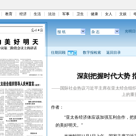
教育
经济
生活
法治
军事
卫生
健康
女人
文娱
光明
报 纸
杂 志
往期回顾
数字报检索
返回目录
深刻把握时代大势 
——国际社会热议习近平主席在亚太经合组
上的重
作者：
“亚太各经济体应该加强互利合作，把握
的美好明天。”