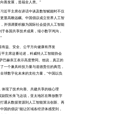
向善发展，造福全人类。”
习近平主席在讲话中谈及数智赋能时不仅
，更显高瞻远瞩。中国倡议成立世界人工智
同，并强调要积极为国际社会提供人工智能
利于各国共享技术成果，缩小数字鸿沟，
”
有益、安全、公平方向健康有序发
习近平主席这番论述，科威特人工智能协会
·萨巴赫亲王表示高度赞同。他说，真正的
立了一个兼具科技力量与道德责任的典范，
全球数字化未来的支柱力量，“中国以负
体现了技术向善、共建共享的核心理
院副院长朱飞达说，亚太地区在释放数字
于打通从数据资源到人工智能算法创新、再
中国的倡议“能让区域各经济体感受到，