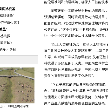
能伦理准则和治理框架，确保人工智能技术
葡萄牙葡中工商会秘书长伯纳德表示，
强调创新驱动，同时强调开放与治理并重
能合作组织、推动技术标准和治理规则协
公共产品，“这不仅有助于科技创新，还有
让中小企业和更多民众从技术进步中获益。
“以全人类福祉为念，推动人工智能朝着
展”“共同提升民众人工智能素养”……对
主席、科威特王室成员穆罕默德·艾哈迈德
科技进步必须服务于人类。中国为世界树
凭借战略远见和长远规划，中国已成为塑造
责任的智慧照亮世界数字化进程”。
“习近平主席的讲话具有很强的前瞻性，
念。”新加坡管理大学计算机与信息系统学
智能潜力方面拥有巨大场景优势，关键在
到产业生态赋能与最终价值创造的全链条。