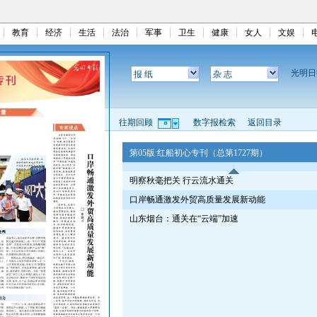
教育
经济
生活
法治
军事
卫生
健康
女人
文娱
光明
报 纸
杂 志
往期回顾
数字报检索
返回目录
第05版:红船初心专刊（总第1727期）
明察秋毫把关 行云流水通关
口岸畅通激发外贸高质量发展新动能
山东烟台：通关在“云端”加速