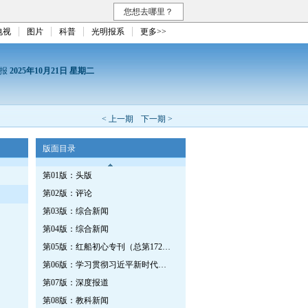
您想去哪里？
电视
图片
科普
光明报系
更多>>
日报
2025年10月21日 星期二
< 上一期
下一期 >
版面目录
第01版：头版
第02版：评论
第03版：综合新闻
第04版：综合新闻
第05版：红船初心专刊（总第1727期）
第06版：学习贯彻习近平新时代中国特色社会主义思想专刊
第07版：深度报道
第08版：教科新闻