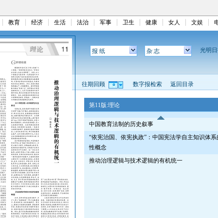
教育
经济
生活
法治
军事
卫生
健康
女人
文娱
光明
报 纸
杂 志
往期回顾
数字报检索
返回目录
第11版:理论
中国教育法制的历史叙事
“依宪治国、依宪执政”：中国宪法学自主知识体系
性概念
推动治理逻辑与技术逻辑的有机统一