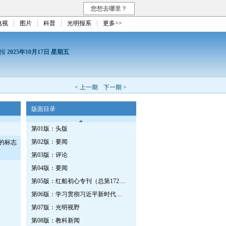
您想去哪里？
电视
图片
科普
光明报系
更多>>
日报
2025年10月17日 星期五
< 上一期
下一期 >
版面目录
第01版：头版
第02版：要闻
的标志
第03版：评论
第04版：要闻
第05版：红船初心专刊（总第1725期）
第06版：学习贯彻习近平新时代中国特色社会主义思想专刊
第07版：光明视野
第08版：教科新闻