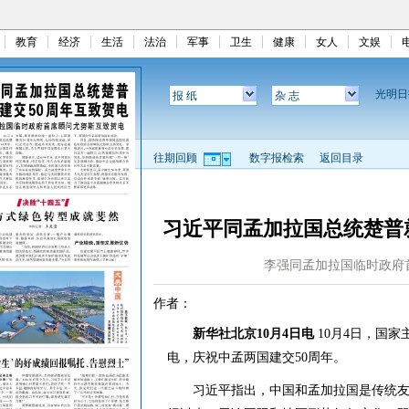
教育
经济
生活
法治
军事
卫生
健康
女人
文娱
光明
报 纸
杂 志
往期回顾
数字报检索
返回目录
习近平同孟加拉国总统楚普
李强同孟加拉国临时政府
作者：
新华社北京10月4日电
10月4日，国
电，庆祝中孟两国建交50周年。
习近平指出，中国和孟加拉国是传统友