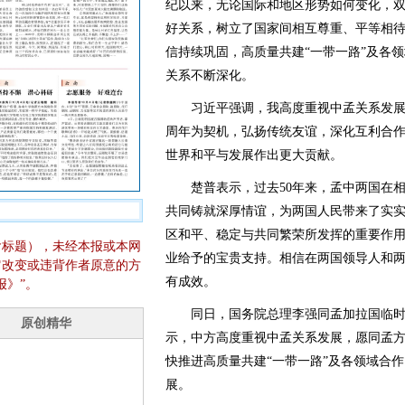
纪以来，无论国际和地区形势如何变化，
好关系，树立了国家间相互尊重、平等相
信持续巩固，高质量共建“一带一路”及各
关系不断深化。
习近平强调，我高度重视中孟关系发展，
周年为契机，弘扬传统友谊，深化互利合
世界和平与发展作出更大贡献。
楚普表示，过去50年来，孟中两国在相
共同铸就深厚情谊，为两国人民带来了实
区和平、稳定与共同繁荣所发挥的重要作
含标题），未经本报或本网
业给予的宝贵支持。相信在两国领导人和
它改变或违背作者原意的方
有成效。
报》”。
同日，国务院总理李强同孟加拉国临时
示，中方高度重视中孟关系发展，愿同孟方
快推进高质量共建“一带一路”及各领域合
展。