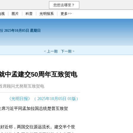
您想去哪里？
电视
图片
科普
光明报系
更多>>
日报
2025年10月05日 星期日
< 上一期
下一期 >
就中孟建交50周年互致贺电
首席顾问尤努斯互致贺电
《光明日报》（ 2025年10月05日 01版）
家主席习近平同孟加拉国总统楚普互致贺
好近邻，两国交往源远流长。建交半个世