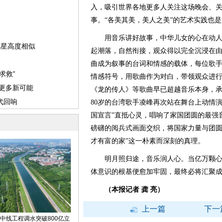
入，吸引世界各地更多人关注这场晚会、
事。“各美其美，美人之美”的艺术实践也
用音乐讲好故事，中华儿女的心在动人
起潮落，自然衔接，观众得以完全沉浸在
曲成为叙事的台词和情感的载体，每位歌
情感符号，用歌曲作为对白，带领观众进
《龙的传人》等歌曲早已超越音乐本身，
80岁的台湾歌手凌峰再次站在舞台上动情
国宣言”直抵心灵，唱响了家国团圆的最强
磅礴的阅兵式画面交织，将国家力量与团圆
才有富的家”这一朴素而深刻的真理。
明月照归途，音乐润人心。当亿万颗心
体意识的根基便愈加牢固，最终必将汇聚
（本报记者 龚 亮）
上一篇
下一