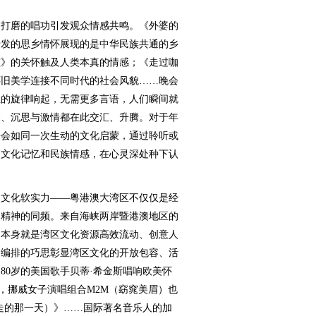
打磨的唱功引发观众情感共鸣。《外婆的
抒发的思乡情怀展现的是中华民族共通的乡
孩》的关怀触及人类本真的情感；《走过咖
怀旧美学连接不同时代的社会风貌……晚会
悉的旋律响起，无需更多言语，人们瞬间就
聚、沉思与激情都在此交汇、升腾。对于年
乐会如同一次生动的文化启蒙，通过聆听或
的文化记忆和民族情感，在心灵深处种下认
文化软实力——粤港澳大湾区不仅仅是经
、精神的同频。来自海峡两岸暨港澳地区的
，本身就是湾区文化资源高效流动、创意人
目编排的巧思彰显湾区文化的开放包容、活
80岁的美国歌手贝蒂·希金斯唱响欧美怀
》，挪威女子演唱组合M2M（窈窕美眉）也
way（你走的那一天）》……国际著名音乐人的加