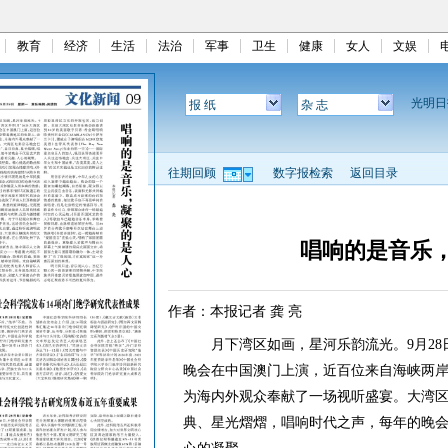
教育
经济
生活
法治
军事
卫生
健康
女人
文娱
光明
报 纸
杂 志
往期回顾
数字报检索
返回目录
唱响的是音乐
作者：本报记者 龚 亮
月下湾区如画，星河乐韵流光。9月28日晚
晚会在中国澳门上演，近百位来自海峡两
为海内外观众奉献了一场视听盛宴。大湾区
典、星光熠熠，唱响时代之声，每年的晚