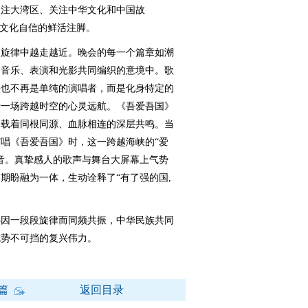
关注大湾区、关注中华文化和中国故
是文化自信的鲜活注脚。
旋律中越走越近。晚会的每一个篇章如潮
由音乐、表演和光影共同编织的意境中。歌
手也不再是单纯的演唱者，而是化身特定的
行一场跨越时空的心灵远航。《吾爱吾国》
承载着同根同源、血脉相连的深层共鸣。当
演唱《吾爱吾国》时，这一跨越海峡的“爱
音。真挚感人的歌声与舞台大屏幕上气势
期盼融为一体，生动诠释了“有了强的国,
因一段段旋律而同频共振，中华民族共同
成势不可挡的复兴伟力。
篇
返回目录