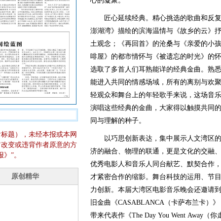
心的凝聚。
匠心延续经典。精心挑选的歌曲和反复
澎湖湾》描绘的滨海温情与《故乡的云》
土观念；《再回首》的沧桑与《亲爱的小
啡屋》的都市情怀与《被遗忘的时光》的
选取了多首人们耳熟能详的经典金曲。熟
能进入共同的情感场域，所有的离别与欢
轻观众和舞台上的年轻歌手来说，这场音
演唱这些经典的金曲，大家得以触摸共同
同与理解的种子。
含标题），未经本报或本网
以巧思创新表达，集中展示人文湾区的
它改变或违背作者原意的方
济的融合、物理的联通，更是文化的交融
报》”。
优秀电影人和音乐人同台献艺、默契合作
才紧密合作的缩影。舞台科技的运用、节
力创新。本届大湾区电影音乐晚会还邀请到
旧金曲《CASABLANCA（卡萨布兰卡）
带来代表作《The Day You Went A