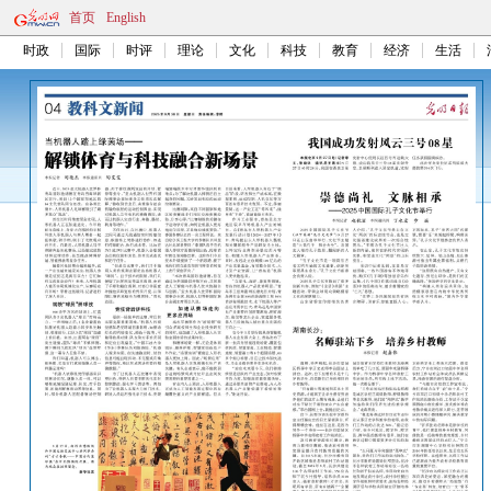
首页
English
时政
国际
时评
理论
文化
科技
教育
经济
生活