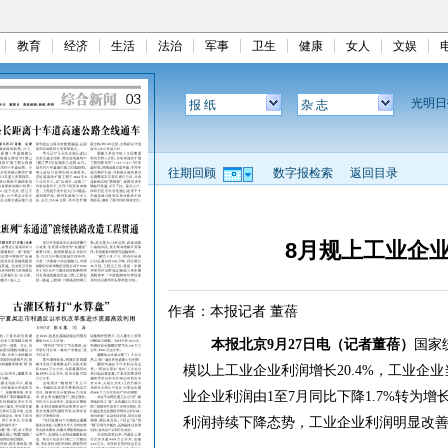
教育
经济
生活
法治
军事
卫生
健康
女人
文娱
光明
报 纸
杂 志
往期回顾
数字报检索
返回目录
8月规上工业企业
作者：本报记者 董蓓
本报北京9月27日电（记者董蓓）
国家
模以上工业企业利润增长20.4%，工业企
业企业利润由1至7月同比下降1.7%转为增
利润持续下降态势，工业企业利润明显改