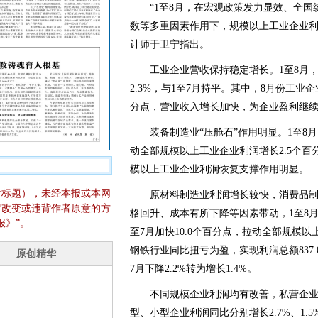
“1至8月，在宏观政策发力显效、全国
数等多重因素作用下，规模以上工业企业利
计师于卫宁指出。
工业企业营收保持稳定增长。1至8月，
2.3%，与1至7月持平。其中，8月份工业企
分点，营业收入增长加快，为企业盈利继
装备制造业“压舱石”作用明显。1至8月
动全部规模以上工业企业利润增长2.5个
模以上工业企业利润恢复支撑作用明显。
含标题），未经本报或本网
原材料制造业利润增长较快，消费品制
它改变或违背作者原意的方
格回升、成本有所下降等因素带动，1至8月
报》”。
至7月加快10.0个百分点，拉动全部规模以
钢铁行业同比扭亏为盈，实现利润总额837.
7月下降2.2%转为增长1.4%。
不同规模企业利润均有改善，私营企业利
型、小型企业利润同比分别增长2.7%、1.5%