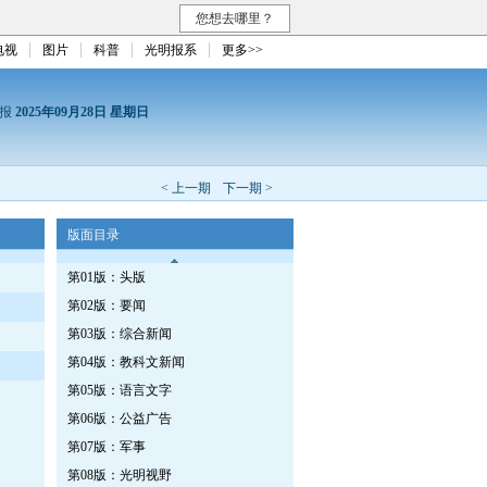
您想去哪里？
电视
图片
科普
光明报系
更多>>
日报
2025年09月28日 星期日
< 上一期
下一期 >
版面目录
第01版：头版
第02版：要闻
第03版：综合新闻
第04版：教科文新闻
第05版：语言文字
第06版：公益广告
第07版：军事
第08版：光明视野