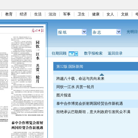
教育
经济
生活
法治
军事
卫生
健康
女人
文娱
光明
报 纸
杂 志
往期回顾
数字报检索
返回目录
第12版:国际新闻
跨越八十载，命运与共向未来
同饮一江水 共赏一轮月
图片报道
泰中合作博览会折射两国经贸合作新机遇
拒绝承认巴勒斯坦，意大利政府引发民众不满