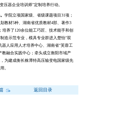
阳变压器企业培训师”定制培养行动。
果。
学院立项国家级、省级课题项目31项；
划教材5种、湖南省优质教材4部、著作3
；培养了120余位能工巧匠、技术能手和创
制造示范专业，模具专业群进入楚怡“双
机器人应用人才培养中心、湖南省“芙蓉工
产教融合实践中心；牵头成立衡阳市域产
体，为建成衡长株潭特高压输变电国家级先
作用。
篇
返回目录