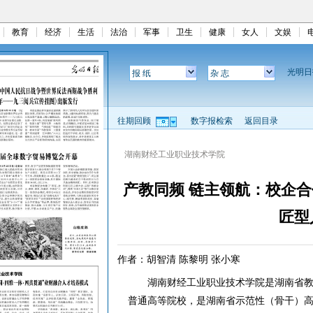
教育
经济
生活
法治
军事
卫生
健康
女人
文娱
光明
报 纸
杂 志
往期回顾
数字报检索
返回目录
湖南财经工业职业技术学院
产教同频 链主领航：校企
匠型
作者：胡智清 陈黎明 张小寒
湖南财经工业职业技术学院是湖南省教
普通高等院校，是湖南省示范性（骨干）高