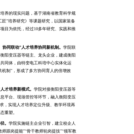
。
培养的现实问题，基于湖南省教育科学规
工匠”培养研究》等课题研究，以国家装备
项目为依托，经过10多年研究、实践和推
、协同联动”人才培养协同新机制。
学院联
工衡阳变压器等链主、龙头企业，建成衡阳
合共同体，由特变电工科培中心实体化运
共机制”，形成了多方协同育人的倍增效
”人才培养新模式。
学院对接衡阳变压器等
信息平台、现场管控等环节，融入衡阳变压
心要求，实现人才培养定位升级、教学环境再
形态重塑。
路径。
学院实施链主企业引智，建立校企人
师跟岗提能”“骨干教师轮岗提技”“领军教