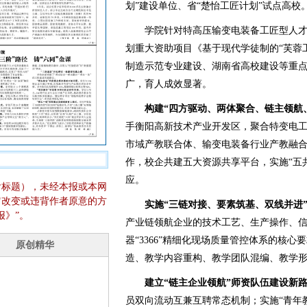
划”建设单位、省“楚怡工匠计划”试点高校
学院针对特高压输变电装备工匠型人才
划重大资助项目《基于现代学徒制的“芙蓉
制造示范专业建设、湖南省高校建设等重点
广，育人成效显著。
构建“四方驱动、两体聚合、链主领航
手衡阳高新技术产业开发区，聚合特变电
市域产教联合体、输变电装备行业产教融
作，校企共建五大资源共享平台，实施“五
应。
含标题），未经本报或本网
它改变或违背作者原意的方
实施“三链对接、要素筑基、双线并进
报》”。
产业链领航企业的技术工艺、生产操作、
器“3366”精细化现场质量管控体系的核
造、教学内容重构、教学团队混编、教学
建立“链主企业领航”师资队伍建设新
员双向流动互兼互聘常态机制；实施“青年教