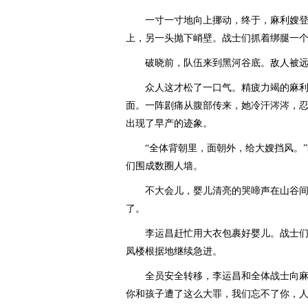
一寸一寸地向上挪动，终于，麻利嫂登
上，另一头抛下峭壁。战士们抓着绑腿一
破晓前，队伍来到黑河谷底。敌人被远
众人这才松了一口气。精疲力竭的麻利
面。一阵剧痛从腹部传来，她冷汗涔涔，忍
出现了早产的迹象。
“全体背朝里，面朝外，给大嫂挡风。”
们围成数圈人墙。
不大会儿，婴儿清亮的哭啼声在山谷间
了。
李运昌赶忙用大衣包裹好婴儿。战士们
凤楼根据地继续急进。
全员安全转移，李运昌和全体战士向麻利
你和孩子遭了这么大罪，我们忘不了你，人