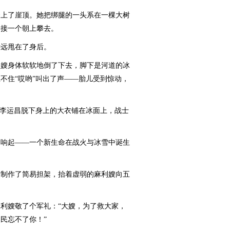
上了崖顶。她把绑腿的一头系在一棵大树
个接一个朝上攀去。
远甩在了身后。
嫂身体软软地倒了下去，脚下是河道的冰
不住“哎哟”叫出了声——胎儿受到惊动，
李运昌脱下身上的大衣铺在冰面上，战士
响起——一个新生命在战火与冰雪中诞生
制作了简易担架，抬着虚弱的麻利嫂向五
嫂敬了个军礼：“大嫂，为了救大家，
民忘不了你！”