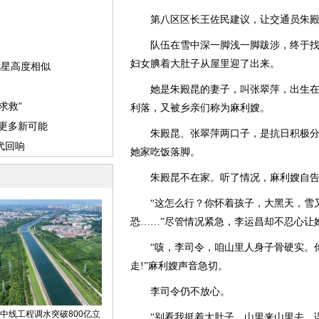
第八区区长王佐民建议，让交通员朱殿
队伍在雪中深一脚浅一脚跋涉，终于找
妇女腆着大肚子从屋里迎了出来。
她是朱殿昆的妻子，叫张翠萍，出生在
利落，又被乡亲们称为麻利嫂。
朱殿昆、张翠萍两口子，是抗日积极分
她家吃饭落脚。
朱殿昆不在家。听了情况，麻利嫂自告
“这怎么行？你怀着孩子，大黑天，雪又
恐……”尽管情况紧急，李运昌却不忍心让
“咳，李司令，咱山里人身子骨硬实。你
走!”麻利嫂声音急切。
李司令仍不放心。
“别看我挺着大肚子，山里来山里去，误