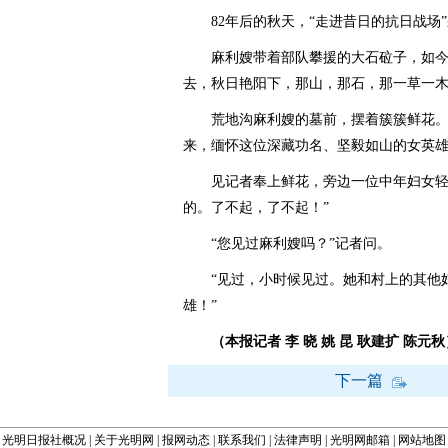
82年后的秋天，“走进昔日的抗日战场”
麻利嫂带着部队攀援的大石砬子，如今
去，秋日艳阳下，那山，那石，那一草一
荒地沟麻利嫂的墓前，摆着簇簇鲜花。
来，缅怀这位深藏功名、坚毅如山的女英
见记者奉上鲜花，旁边一位中年妇女轻声
的。了不起，了不起！”
“您见过麻利嫂吗？”记者问。
“见过，小时候见过。她和村上的其他妇
雄！”
（本报记者 李 晓 姚 昆 耿建扩 陈元秋
下一篇
光明日报社概况
|
关于光明网
|
报网动态
|
联系我们
|
法律声明
|
光明网邮箱
|
网站地图