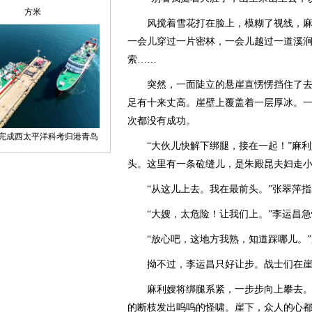
风搅着雪花打在脸上，模糊了视线，麻
一会儿穿过一片密林，一会儿越过一道溪
索……
突然，一面陡立的悬崖直愣愣挡住了去
足有十来丈高。崖壁上覆盖着一层厚冰。
次都没有成功。
“大伙儿快解下绑腿，接在一起！”麻利
头。这里有一条砬缝儿，是朱殿昆夫妇走
“从这儿上去。我在最前头。”张翠萍指
“大嫂，太危险！让我们上。”李运昌急
“放心吧，这地方我熟，知道踩哪儿。”
拗不过，李运昌只好让步。战士们在崖
麻利嫂将绑腿系紧，一步步向上攀去。
的断枝发出呜呜的怪啸。崖下，众人的心