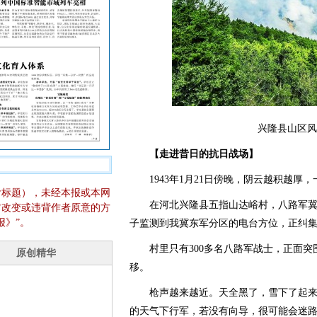
兴隆县山区风
【走进昔日的抗日战场】
1943年1月21日傍晚，阴云越积越厚
含标题），未经本报或本网
在河北兴隆县五指山达峪村，八路军冀
它改变或违背作者原意的方
报》”。
子监测到我冀东军分区的电台方位，正纠集7
村里只有300多名八路军战士，正面突
移。
枪声越来越近。天全黑了，雪下了起来
的天气下行军，若没有向导，很可能会迷