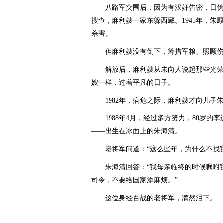
八路军突围后，因为有汉奸告密，日伪
搜查，麻利嫂一家东躲西藏。1945年，朱
杀害。
但麻利嫂没有倒下，筹措军粮、照顾伤
解放后，麻利嫂从未向人说起那些光荣
嫂一样，过着平凡的日子。
1982年，病危之际，麻利嫂才向儿子
1988年4月，经过多方努力，80岁的
——出生在冰面上的朱海清。
老将军问道：“这么些年，为什么不找我
朱海清回答：“我母亲临终的时候嘱咐我
司令，不要给国家添麻烦。”
这位身经百战的老将军，潸然泪下。
…………