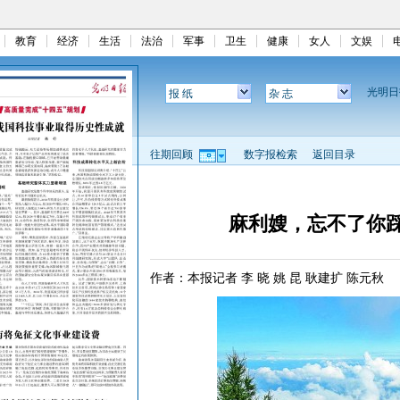
教育
经济
生活
法治
军事
卫生
健康
女人
文娱
光明
报 纸
杂 志
往期回顾
数字报检索
返回目录
麻利嫂，忘不了你
作者：本报记者 李 晓 姚 昆 耿建扩 陈元秋