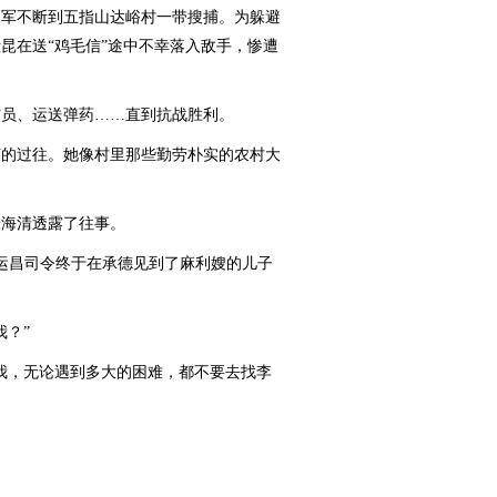
军不断到五指山达峪村一带搜捕。为躲避
殿昆在送“鸡毛信”途中不幸落入敌手，惨遭
员、运送弹药……直到抗战胜利。
的过往。她像村里那些勤劳朴实的农村大
朱海清透露了往事。
李运昌司令终于在承德见到了麻利嫂的儿子
？”
，无论遇到多大的困难，都不要去找李