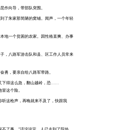
昆作向导，带部队突围。
到了朱家那简陋的窝铺。闻声，一个年轻
本地一个贫困的农家。因性格直爽、办事
子，八路军游击队和县、区工作人员常来
奋勇，要亲自给八路军带路。
下得这么急，翻山越岭，恐……
她冒这个险。
听这枪声，再晚就来不及了，快跟我
不了事。”话没说完，人已走到了院外。