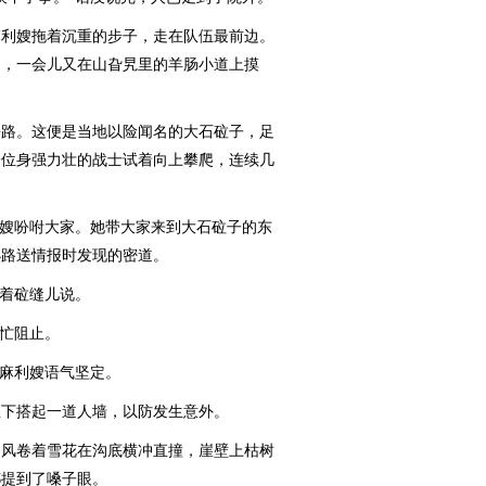
利嫂拖着沉重的步子，走在队伍最前边。
涧，一会儿又在山旮旯里的羊肠小道上摸
路。这便是当地以险闻名的大石砬子，足
一位身强力壮的战士试着向上攀爬，连续几
嫂吩咐大家。她带大家来到大石砬子的东
小路送情报时发现的密道。
着砬缝儿说。
忙阻止。
麻利嫂语气坚定。
下搭起一道人墙，以防发生意外。
风卷着雪花在沟底横冲直撞，崖壁上枯树
都提到了嗓子眼。