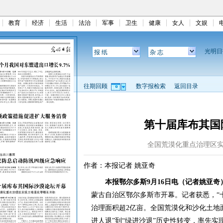
教育
经济
生活
法治
军事
卫生
健康
女人
文娱
光明
报 纸
杂 志
往期回顾
数字报检索
返回目录
第十届库布其国
全国荒漠化重点治理区
作者：本报记者 姚亚奇
本报鄂尔多斯9月16日电（记者姚亚奇
蒙古自治区鄂尔多斯市开幕。记者获悉，“十
治理面积超2亿亩。全国荒漠化和沙化土地面
进人退”到“绿进沙退”历史性转变，率先实现