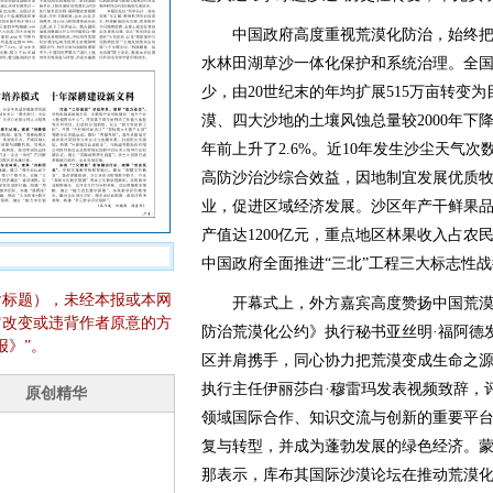
中国政府高度重视荒漠化防治，始终把
水林田湖草沙一体化保护和系统治理。全国
少，由20世纪末的年均扩展515万亩转变为
漠、四大沙地的土壤风蚀总量较2000年下降约
年前上升了2.6%。近10年发生沙尘天气次
高防沙治沙综合效益，因地制宜发展优质
业，促进区域经济发展。沙区年产干鲜果品4
产值达1200亿元，重点地区林果收入占农民
中国政府全面推进“三北”工程三大标志性
含标题），未经本报或本网
开幕式上，外方嘉宾高度赞扬中国荒漠
它改变或违背作者原意的方
防治荒漠化公约》执行秘书亚丝明·福阿德
报》”。
区并肩携手，同心协力把荒漠变成生命之
执行主任伊丽莎白·穆雷玛发表视频致辞，
领域国际合作、知识交流与创新的重要平
复与转型，并成为蓬勃发展的绿色经济。蒙
那表示，库布其国际沙漠论坛在推动荒漠