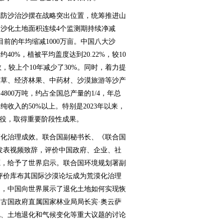
防沙治沙摆在战略突出位置，统筹推进山
沙化土地面积连续4个监测期持续净减
目前的年均缩减1000万亩。中国八大沙
40%，植被平均盖度达到20.22%，较10
数，较上个10年减少了30%。同时，着力提
牧草、经济林果、中药材、沙漠旅游等沙产
800万吨，约占全国总产量的1/4，年总
纯收入的50%以上。特别是2023年以来，
战役，取得重要阶段性成果。
化治理成效。联合国副秘书长、《联合国
发表视频致辞，评价中国政府、企业、社
源，给予了世界启示。联合国环境规划署副
评价库布其国际沙漠论坛成为荒漠化治理
台，中国向世界展示了退化土地如何实现恢
古国政府直属国家林业局局长宾·奥云萨
化、土地退化和气候变化等重大议题的讨论