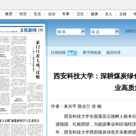
教育
经济
生活
法治
军事
卫生
健康
女人
文娱
光明
报 纸
杂 志
往期回顾
数字报检索
返回目录
西安科技大学：深耕煤炭绿
业高质
作者：来兴平 陈吉兰 张 楠
西安科技大学全面落实立德树人根本任
源报国、扎根西部，为能源事业和区域经济社
年，西安科技大学西部煤炭绿色开采教师团