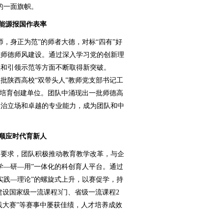
的一面旗帜。
 能源报国作表率
身正为范”的师者大德，对标“四有”好
强师德师风建设。通过深入学习党的创新理
实和引领示范等方面不断取得新突破。
三批陕西高校“双带头人”教师党支部书记工
”培育创建单位。团队中涌现出一批师德高
政治立场和卓越的专业能力，成为团队和中
 顺应时代育新人
要求，团队积极推动教育教学改革，与企
学—研—用”一体化的科创育人平台。通过
实践—理论”的螺旋式上升，以赛促学，持
队建设国家级一流课程3门、省级一流课程2
践大赛”等赛事中屡获佳绩，人才培养成效