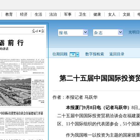
教育
经济
生活
法治
军事
卫生
健康
女人
文娱
光明
报 纸
杂 志
往期回顾
数字报检索
返回目录
第二十五届中国国际投资
作者：本报记者 马跃华
本报厦门9月8日电（记者马跃华）
8日
二十五届中国国际投资贸易洽谈会在福建厦
区、11个国际组织的代表团参会，51个国
作为我国唯一以投资为主题的国家级重大