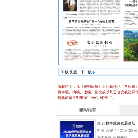
01版:头版
下一版