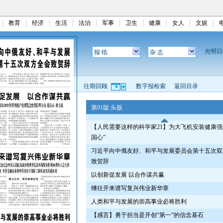
教育
经济
生活
法治
军事
卫生
健康
女人
文娱
光明
报 纸
杂 志
往期回顾
数字报检索
返回目录
第01版:头版
【人民需要这样的科学家21】为大飞机安装健康强
国心”
习近平向中俄友好、和平与发展委员会第十五次双
致贺辞
以创新促发展 以合作谋共赢
继往开来谱写复兴伟业新华章
人类和平与发展的崇高事业必将胜利
【感言】勇于担当是开创“第一”的信念基石