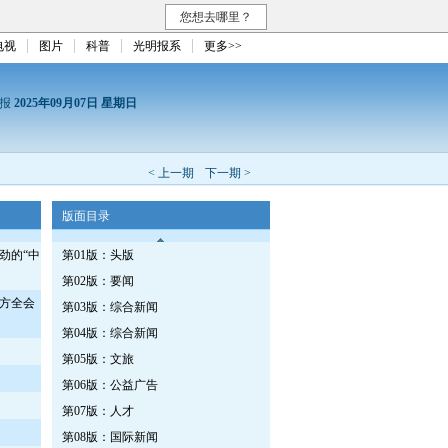
您想去哪里？
电视
图片
科普
光明报系
更多>>
日报
2025年09月07日 星期日
< 上一期
下一期 >
版面目录
劲的“中
第01版：头版
第02版：要闻
方全会
第03版：综合新闻
第04版：综合新闻
第05版：文旅
第06版：公益广告
第07版：人才
第08版：国际新闻