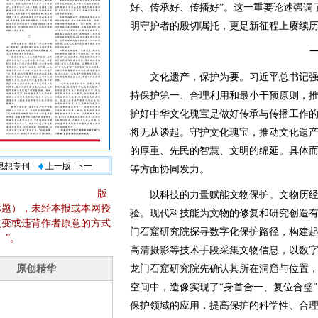
好、传承好、传播好”。这一重要论述强调
明守护者的殷切嘱托，更是新征程上赓续
文化遗产，保护为要。习近平总书记强调
持保护第一、合理利用和最小干预原则，推
护好中华文化瑰宝是做好传承与传播工作
将无从谈起。守护文化瑰宝，推动文化遗
的厚重、先民的智慧、文明的绵延。具体
义思想专刊
上一版
下一
等方面协同发力。
版
以科技的力量赋能文物保护。文物历经
标题），未经本报或本网授
验。现代科技能为文物的修复和研究创造
改变或违背作者原意的方式
门石窟研究院探寻数字化保护路径，构建起
》”。
高清摄影等技术手段采集文物信息，以数
龙门石窟研究院先确认其所在洞窟与位置，
空间中，造像实现了“身首合一、复位合璧
保护领域的应用，提高保护的科学性、合