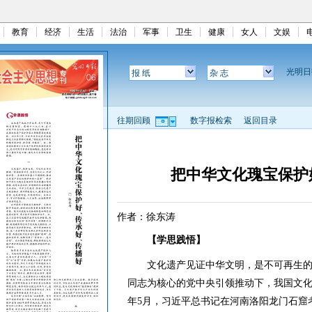
教育
经济
生活
法治
军事
卫生
健康
女人
文娱
光明
报 纸
杂 志
往期回顾
数字报检索
返回目录
把中华文化瑰宝保护
作者：徐东涛
【学思践悟】
文化遗产见证中华文明，是不可再生的
同志为核心的党中央引领推动下，我国文化
年5月，习近平总书记在河南洛阳龙门石窟