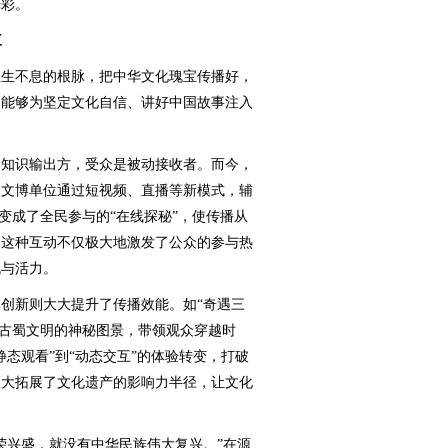
光彩。
三
生不息的根脉，把中华文化瑰宝传播好，
，能够为坚定文化自信、讲好中国故事注入
知识输出方，受众是被动接收者。而今，
的文博单位通过短视频、直播等新模式，辅
掘变成了全民参与的“在线探秘”，使传播从
。这种互动不仅极大地激发了公众的参与热
机与活力。
新则大大提升了传播效能。如“奇遇三
了古蜀文明的神秘图景，带领观众穿越时
态观看”到“动态交互”的体验转变，打破
极大拓展了文化遗产的影响力半径，让文化
。
兴盛，就没有中华民族伟大复兴。”在源