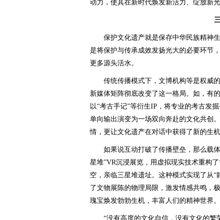
动力，使其在新时代焕发新活力、绽放新
保护文化遗产就是保存中华民族精神生
是将保护与传承成效发扬光大的必要环节
更多源头活水。
传统传播模式下，文博机构等是权威的
新媒体矩阵彻底改变了这一格局。如，有
以“考古手记”等衍生IP，将专业的考古发
单向输出演变为一场双向奔赴的文化共创
情，更让文化遗产在对话中获得了新的生
如果说互动打破了传播壁垒，那么载体创
星堆”VR沉浸展览，用虚拟现实技术重构
空，亲临三星堆遗址。这种模式实现了从“静
了文物展陈的物理局限，激发情感共鸣，
瑰宝焕发勃勃生机，丰富人们的精神世界
“没有高度的文化自信，没有文化的繁荣