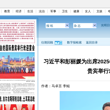
教育
经济
生活
法治
军事
卫生
健康
女人
文娱
光明
报 纸
杂 志
往期回顾
数字报检索
返回目录
习近平和彭丽媛为出席202
贵宾举行
作者：马卓言 李鲲