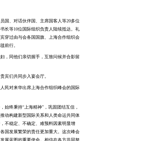
国、对话伙伴国、主席国客人等20多位
书长等10位国际组织负责人陆续抵达。礼
贵宾穿过由与会各国国旗、上海合作组织会
地毯前行。
妇，同他们亲切握手，互致问候并合影留
贵宾们共同步入宴会厅。
人民对来华出席上海合作组织峰会的国际
始终秉持“上海精神”，巩固团结互信，
为推动构建新型国际关系和人类命运共同体
进，不稳定、不确定、难预料因素明显增
进各国发展繁荣的责任更加重大。这次峰会
画发展蓝图的重要使命。相信在各方共同努