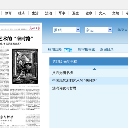
教育
经济
生活
法治
军事
卫生
健康
女人
文娱
光明
报 纸
杂 志
往期回顾
数字报检索
返回目录
第12版:光明书榜
八月光明书榜
中国现代木刻艺术的 “来时路”
浸润诗意与哲思