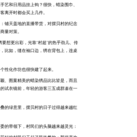
手艺和日用品挂上钩？很快，蜡染围巾、
游客离开时都会买上几件。
：铺天盖地的直播带货，对摆贝村的纪念
们商量对策。
要想更出彩，光靠‘村超’的热乎劲儿、传
号，比如，缝在袖口边，绣在背包上，连桌
个性化作坊也很快建了起来。
颖、图案精美的蜡染绣品比比皆是，而且
里的试衣镜前，年轻的游客三五成群凑在一
叠的绿意里，摆贝村的日子过得越来越红
委的带领下，村民们的头脑越来越灵光：