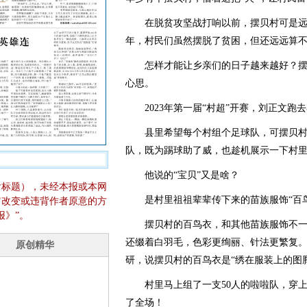
在脱贫攻坚战打响以前，摆贝村可是远
年，村民们虽然摆脱了贫困，但还远远算
怎样才能让乡亲们的日子越来越好？摆
心思。
2023年第一届“村超”开赛，刘正文跑去
县里希望每个村组个足球队，可摆贝村能
队，既为踢球助了威，也趁机展示一下村里的
他说的“宝贝”又是啥？
含标题），未经本报或本网
是村里祖祖辈辈传下来的苗族服饰“百鸟
它改变或违背作者原意的方
报》”。
摆贝村的百鸟衣，和其他苗族服饰不一
还缀着白羽毛，色彩更绚丽、针法更繁复
研，说摆贝村的百鸟衣是“绣在服装上的图
村里马上组了一支50人的啦啦队，穿上
了全场！