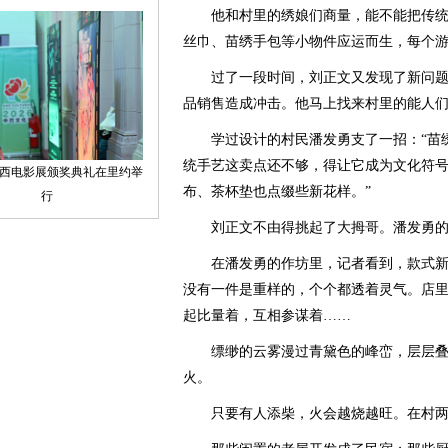
他和村里的绣娘们商量，能不能把传统
丝巾、苗绣手包等小物件应运而生，每个
过了一段时间，刘正文又发现了新问题
品销售造成冲击。他马上找来村里的能人
学过设计的村民潘发勇支了一招：“苗绣
统手艺这卖点还不够，得让它成为文化符
布、茶杯垫也点缀些新花样。”
刘正文不由得挑起了大拇哥。潘发勇的
在潘发勇的作坊里，记者看到，款式新
没有一件是重样的，个个都透着灵气。店
起比量着，互相参谋着……
缥缈的云雾漫过青黛色的峰峦，层层叠
火。
只要有人添柴，火会越烧越旺。在村两