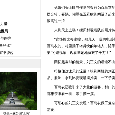
姑娘们头上叮当作响的银冠为百鸟衣配
摆交错，喜鹊、蝴蝶在五彩纹饰间活了起
浪高过一浪……
火到天上去喽！摆贝村啦啦队的照片传
“这热搜太夸张噻，那几天，我的电话都
百鸟衣的。村里脑子转得快的年轻人，随手上
染’的短视频，观看量唰地就破了千万！”
回忆起当时的情景，刘正文的语速不由
得接住这泼天的流量！嗅到商机的刘正
品、服饰，拿到比赛现场摆摊卖，一下子
百鸟衣还吸引来了大量的游客，村口的
都想亲眼看一看、亲手摸一摸。
可细心的刘正文发现：百鸟衣做工复杂
需要。