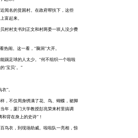
近闻名的贫困村。在政府帮扶下，这些
不上富起来。
贝村村支书刘正文和村两委一班人没少费
看热闹。这一看，“脑洞”大开。
踢足球的人太少。“何不组织一个啦啦
‘宝贝’。”
衣”。
样，不仅周身绣满了花、鸟、蝴蝶，裙脚
。当年，厦门大学教授彭兆荣来村里搞调
腾和背在身上的史诗”！
百鸟衣，到现场助威。啦啦队一亮相，惊