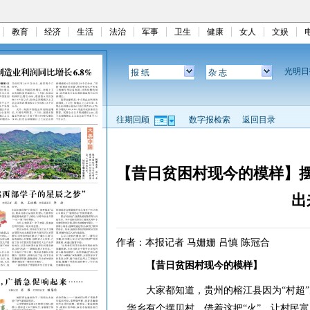
教育
经济
生活
法治
军事
卫生
健康
女人
文娱
光明
报 纸
杂 志
往期回顾
数字报检索
返回目录
【昔日贫困村现今的模样】摆
出
作者：本报记者 马姗姗 吕慎 陈冠合
【昔日贫困村现今的模样】
大家都知道，贵州的榕江县因为“村超”
华乡有个摆贝村，借着这把“火”，让村民