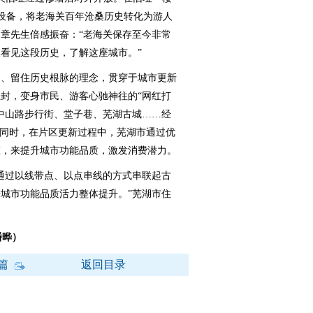
术设备，将老海关百年沧桑历史转化为游人
章先生倍感振奋：“老海关保存至今非常
看见这段历史，了解这座城市。”
、留住历史根脉的理念，贯穿于城市更新
封，变身市民、游客心驰神往的“网红打
中山路步行街、堂子巷、芜湖古城……经
此同时，在片区更新过程中，芜湖市通过优
态，来提升城市功能品质，激发消费潜力。
过以线带点、以点串线的方式串联起古
城市功能品质活力整体提升。”芜湖市住
潘晔）
篇
返回目录