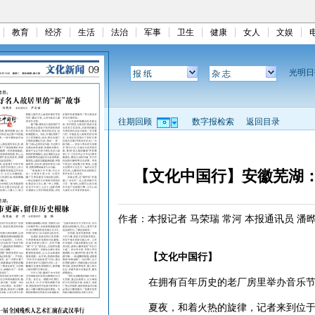
教育
经济
生活
法治
军事
卫生
健康
女人
文娱
光明
报 纸
杂 志
往期回顾
数字报检索
返回目录
【文化中国行】安徽芜湖
作者：本报记者 马荣瑞 常河 本报通讯员 潘
【文化中国行】
在拥有百年历史的老厂房里举办音乐节
夏夜，和着火热的旋律，记者来到位于安