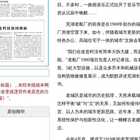
目。不多时，一曲摇滚乐正式拉开了音乐
房从沉寂中唤醒……
芜湖老船厂的前身是在1900年创办的福
厂房便空置下来。如今，伴随着城市更新
特色办公、高端住宅于一体的城市“文旅会
“我们在改造时没有简单大拆大建，而是
能。”老船厂1900项目负责人对记者说。
筑、5处大型设施，以及众多乔木和机械设
业构筑物被修复展示，成为默默讲述芜湖
书。
含标题），未经本报或本网
它改变或违背作者原意的方
老城区是城市的历史肌理，天然承载城
报》”。
怎样平衡“破”与“立”的关系，又如何衔接
宜、以人为本的城市更新思路。近年来，芜
系统性保护与创新性活化，让一幢幢古老
活。
今年4月底，建成于1919年的老芜湖海