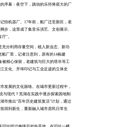
节的序幕：夜空下，跳动的乐符将偌大的厂
记恒机器厂。17年前，船厂迁至新区，老
的脚步，这里成了集音乐演艺、文创展示、
客厅”。
充分利用存量空间，植入新业态、新功
在老船厂里，记者注意到，原有的14栋建
备被精心保留，老建筑与巨大的塔吊等工
长江文化、开埠印记与工业足迹的立体史
市发展的文化脉络。在城市更新过程中，
传统与现代？芜湖在实践中逐步探索因地制
湖市推出“百年历史建筑复活”计划，通过
建筑得到新生，重新融入城市居民日常生
关旧址经过修缮后对外开放。在旧址一楼