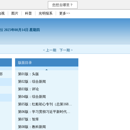
您想去哪里？
电视
图片
科普
光明报系
更多>>
日报
2025年08月14日 星期四
< 上一期
下一期 >
版面目录
部
第01版：头版
第02版：综合新闻
第03版：评论
第04版：综合新闻
第05版：红船初心专刊（总第1687期）
第06版：学习贯彻习近平新时代中国特色社会主义思想专刊
第07版：智库
第08版：教科新闻