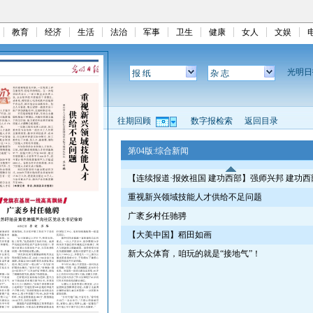
教育
经济
生活
法治
军事
卫生
健康
女人
文娱
光明
报 纸
杂 志
往期回顾
数字报检索
返回目录
第04版:综合新闻
【连续报道·报效祖国 建功西部】强师兴邦 建功西
重视新兴领域技能人才供给不足问题
广袤乡村任驰骋
【大美中国】稻田如画
新大众体育，咱玩的就是“接地气”！