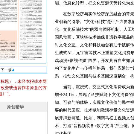
能、信息化转型，把文化资源优势转化为
在数字经济与实体经济深度融合的背景
业创新的引擎。“文化+科技”是生产力要素
化、文化反哺技术”的双向循环机制。人工
国风动画，区块链技术确保非遗数字藏品
时文化交互。文化和科技融合有助于破解传
生成式AI、元宇宙等技术正重塑文化消费
戏动漫+影视传媒”跨界，开发具有自主知
构了文化生产与传播的格局，我们应通过“
下一版
系，推动文化基因与技术基因深度耦合，
含标题），未经本报或本网
当前，沉浸式、交互式文化消费成为新趋
它改变或违背作者原意的方
报》”。
增长24.1%，展现了科技赋能下文化消费
知、可参与的体验，实现文化价值与民生
要的时代回应。技术赋能激活存量文化资
展开辟新赛道。比如，湖南马栏山视频文
术，打造“音视频装备+数字文博”产业链
时代基因。