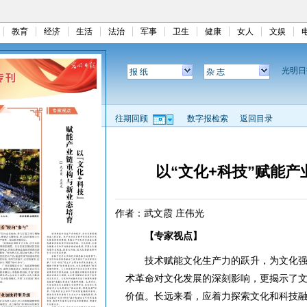
教育
经济
生活
法治
军事
卫生
健康
女人
文娱
光明
报 纸
杂 志
往期回顾
数字报检索
返回目录
以“文化+科技”赋能
作者：武文霞 庄伟光
【专家视点】
技术赋能文化生产力的跃升，为文化强
术革命对文化发展的深刻影响，更揭示了
价值。长远来看，应着力探索文化和科技