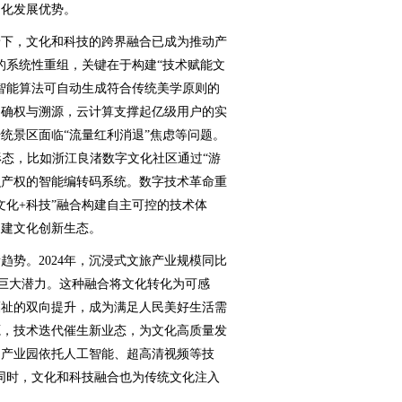
文化发展优势。
下，文化和科技的跨界融合已成为推动产
的系统性重组，关键在于构建“技术赋能文
智能算法可自动生成符合传统美学原则的
的确权与溯源，云计算支撑起亿级用户的实
统景区面临“流量红利消退”焦虑等问题。
形态，比如浙江良渚数字文化社区通过“游
识产权的智能编转码系统。数字技术革命重
文化+科技”融合构建自主可控的技术体
构建文化创新生态。
势。2024年，沉浸式文旅产业规模同比
的巨大潜力。这种融合将文化转化为可感
福祉的双向提升，成为满足人民美好生活需
源，技术迭代催生新业态，为文化高质量发
创产业园依托人工智能、超高清视频等技
。同时，文化和科技融合也为传统文化注入