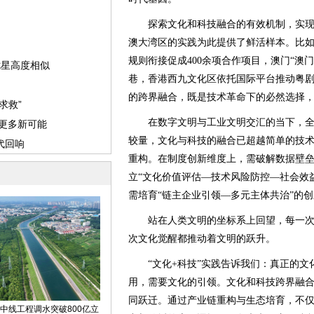
探索文化和科技融合的有效机制，实现
澳大湾区的实践为此提供了鲜活样本。比
规则衔接促成400余项合作项目，澳门“澳
巷，香港西九文化区依托国际平台推动粤
的跨界融合，既是技术革命下的必然选择
在数字文明与工业文明交汇的当下，全
较量，文化与科技的融合已超越简单的技
重构。在制度创新维度上，需破解数据壁
立“文化价值评估—技术风险防控—社会效
需培育“链主企业引领—多元主体共治”的
站在人类文明的坐标系上回望，每一次
次文化觉醒都推动着文明的跃升。
“文化+科技”实践告诉我们：真正的文
用，需要文化的引领。文化和科技跨界融
同跃迁。通过产业链重构与生态培育，不